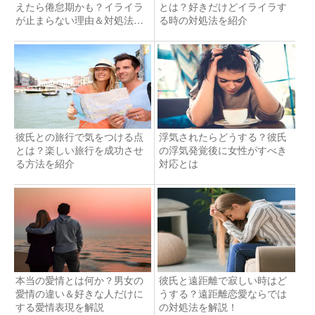
えたら倦怠期かも？イライラ
とは？好きだけどイライラす
が止まらない理由＆対処法と
る時の対処法を紹介
は
彼氏との旅行で気をつける点
浮気されたらどうする？彼氏
とは？楽しい旅行を成功させ
の浮気発覚後に女性がすべき
る方法を紹介
対応とは
本当の愛情とは何か？男女の
彼氏と遠距離で寂しい時はど
愛情の違い＆好きな人だけに
うする？遠距離恋愛ならでは
する愛情表現を解説
の対処法を解説！