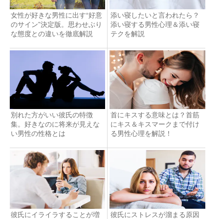
女性が好きな男性に出す“好意
添い寝したいと言われたら？
のサイン”決定版。思わせぶり
添い寝する男性心理＆添い寝
な態度との違いを徹底解説
テクを解説
別れた方がいい彼氏の特徴
首にキスする意味とは？首筋
集。好きなのに将来が見えな
にキス＆キスマークまで付け
い男性の性格とは
る男性心理を解説！
彼氏にイライラすることが増
彼氏にストレスが溜まる原因