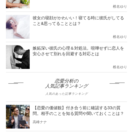
椎名ゆり
彼女の寝顔がかわいい！寝てる時に彼氏がしてる
こと&思ってることとは？
椎名ゆり
嫉妬深い彼氏の心理＆対処法。喧嘩せずに恋人を
安心させて別れを回避する対応とは
椎名ゆり
恋愛分析の
人気記事ランキング
人気のあった記事ランキング
【恋愛の価値観】付き合う前に確認する33の質
問。相手のことを知る質問や聞いておくことは？
高峰ナナ