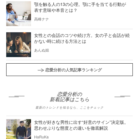
顎を触る人の13の心理。顎に手を当てる行動が
表す意味や本音とは？
高峰ナナ
女性との会話のコツや続け方。女の子と会話が続
かない時に続ける方法とは
あんぬ姐
恋愛分析の人気記事ランキング
恋愛分析の
新着記事はこちら
最新のトレンドを知るなら、ここをチェック
女性が好きな男性に出す“好意のサイン”決定版。
思わせぶりな態度との違いを徹底解説
HaRuKa