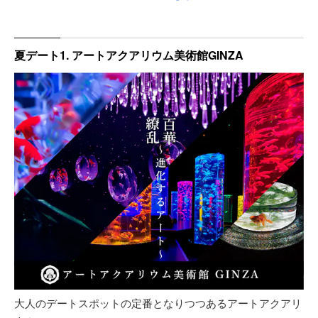
横浜ストロベリーパーク
スペースアスレチック トンデミ平和島店
夏デート1. アートアクアリウム美術館GINZA
大井競馬場(東京シティ競馬)
ボートレース平和島
天然温泉 テルマー湯
東京ミステリーサーカス
夏クル (NATSUKURU) 2023
劇団四季『ライオンキング』
スヌーピーミュージアム
リアル脱出ゲーム×名探偵コナン
日本科学未来館
アクアパーク品川
大人のデートスポットの定番となりつつあるアートアクアリ