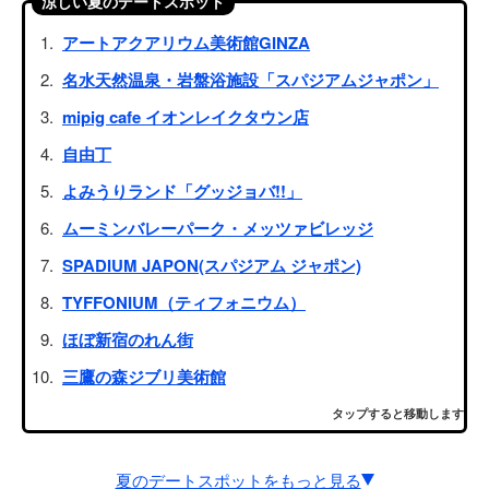
涼しい夏のデートスポット
アートアクアリウム美術館GINZA
名水天然温泉・岩盤浴施設「スパジアムジャポン」
mipig cafe イオンレイクタウン店
自由丁
よみうりランド「グッジョバ!!」
ムーミンバレーパーク・メッツァビレッジ
SPADIUM JAPON(スパジアム ジャポン)
TYFFONIUM（ティフォニウム）
ほぼ新宿のれん街
三鷹の森ジブリ美術館
タップすると移動します
夏のデートスポットをもっと見る