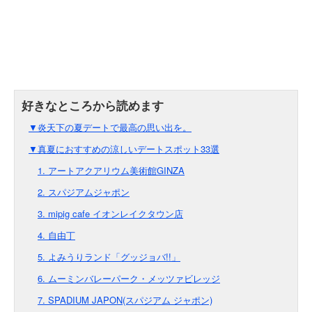
▼炎天下の夏デートで最高の思い出を。
▼真夏におすすめの涼しいデートスポット33選
1. アートアクアリウム美術館GINZA
2. スパジアムジャポン
3. mipig cafe イオンレイクタウン店
4. 自由丁
5. よみうりランド「グッジョバ!!」
6. ムーミンバレーパーク・メッツァビレッジ
7. SPADIUM JAPON(スパジアム ジャポン)