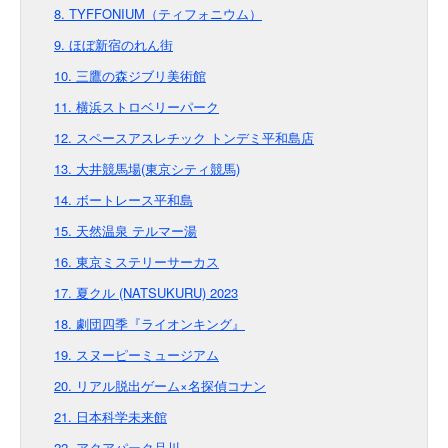
8. TYFFONIUM（ティフォニウム）
9. ほぼ新宿のれん街
10. 三鷹の森ジブリ美術館
11. 横浜ストロベリーパーク
12. スペースアスレチック トンデミ平和島店
13. 大井競馬場(東京シティ競馬)
14. ボートレース平和島
15. 天然温泉 テルマー湯
16. 東京ミステリーサーカス
17. 夏クル (NATSUKURU) 2023
18. 劇団四季『ライオンキング』
19. スヌーピーミュージアム
20. リアル脱出ゲーム×名探偵コナン
21. 日本科学未来館
22. アクアパーク品川