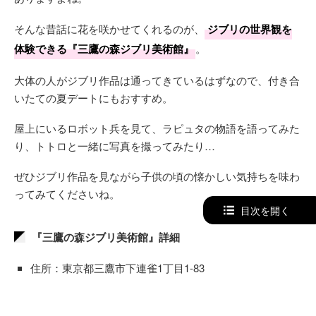
そんな昔話に花を咲かせてくれるのが、
ジブリの世界観を
体験できる『三鷹の森ジブリ美術館』
。
大体の人がジブリ作品は通ってきているはずなので、付き合
いたての夏デートにもおすすめ。
屋上にいるロボット兵を見て、ラピュタの物語を語ってみた
り、トトロと一緒に写真を撮ってみたり…
ぜひジブリ作品を見ながら子供の頃の懐かしい気持ちを味わ
ってみてくださいね。
目次を開く
『三鷹の森ジブリ美術館』詳細
住所：東京都三鷹市下連雀1丁目1-83
アクセス：JR「三鷹駅」南口から徒歩約15分、コミュニ
ティバス利用で約5分