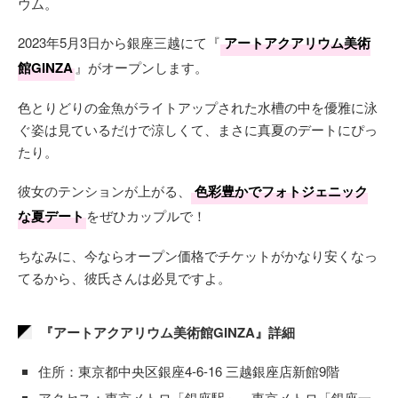
新木場 江戸前汽船
ウム。
ナイトプール『THE “O” LOUNGE』
2023年5月3日から銀座三越にて『
アートアクアリウム美術
東京ジョイポリス
館GINZA
』がオープンします。
新江ノ島水族館
色とりどりの金魚がライトアップされた水槽の中を優雅に泳
マダム・タッソー
ぐ姿は見ているだけで涼しくて、まさに真夏のデートにぴっ
たり。
ついぶ東京工房
アマン東京『ザ・ラウンジ』アフタヌーンティー
彼女のテンションが上がる、
色彩豊かでフォトジェニック
コニカミノルタプラネタリウム天空（東京スカイツリー
な夏デート
をぜひカップルで！
タウン）
ちなみに、今ならオープン価格でチケットがかなり安くなっ
新横浜ラーメン博物館
てるから、彼氏さんは必見ですよ。
二子玉川ライズ・ショッピングセンター
森ビル デジタルアート ミュージアム：エプソン チーム
『アートアクアリウム美術館GINZA』詳細
ラボ ボーダレス
住所：東京都中央区銀座4-6-16 三越銀座店新館9階
アクセス：東京メトロ「銀座駅」、東京メトロ「銀座一