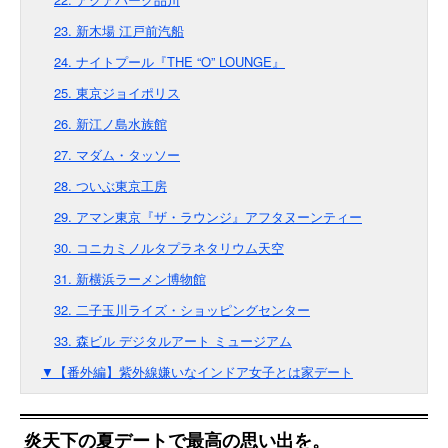
23. 新木場 江戸前汽船
24. ナイトプール『THE “O” LOUNGE』
25. 東京ジョイポリス
26. 新江ノ島水族館
27. マダム・タッソー
28. ついぶ東京工房
29. アマン東京『ザ・ラウンジ』アフタヌーンティー
30. コニカミノルタプラネタリウム天空
31. 新横浜ラーメン博物館
32. 二子玉川ライズ・ショッピングセンター
33. 森ビル デジタルアート ミュージアム
▼【番外編】紫外線嫌いなインドア女子とは家デート
炎天下の夏デートで最高の思い出を。