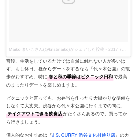
Maiko まいこさん(@knstmaiko)がシェアした投稿
-
2017 7月 20 7:12午後 PDT
普段、生活をしているだけでは自然に触れない人が多いは
ず。もし休日、昼からデートをするなら『代々木公園』の散
歩がおすすめ。特に
春と秋の季節はピクニック日和
で最高
のまったりデートを楽しめますよ。
ピクニックと言っても、お弁当を作ったり大掛かりな準備を
しなくて大丈夫。渋谷から代々木公園に行くまでの間に、
テイクアウトできる飲食店
がたくさんあるので、買ってか
ら行きましょう。
個人的なおすすめは『
J.S. CURRY 渋谷文化村通り店
』のカ