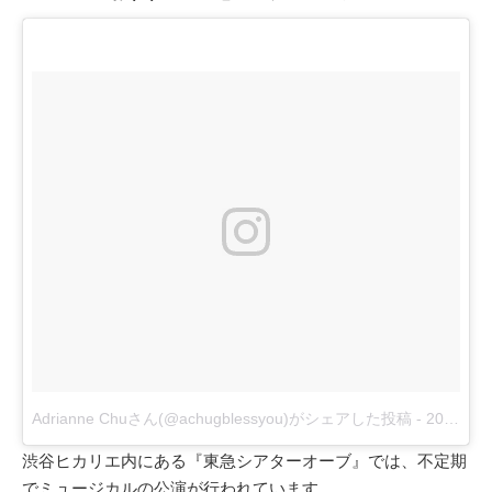
Adrianne Chuさん(@achugblessyou)がシェアした投稿
-
2017 9月 23 5:13午後 PDT
渋谷ヒカリエ内にある『東急シアターオーブ』では、不定期
でミュージカルの公演が行われています。