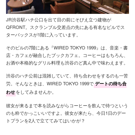
JR渋谷駅ハチ公口を出て目の前にそびえ立つ建物が
QFRONT。スクランブル交差点の先にある有名なビルでス
ターバックスが1階に入っています。
そのビルの7階にある『WIRED TOKYO 1999』は、音楽・書
店・カフェが融合したブックカフェ。コーヒーはもちろん、
お酒や本格的なグリル料理も渋谷のど真ん中で味わえます。
渋谷のハチ公前は混雑していて、待ち合わせをするのも一苦
労。そんなときは、WIRED TOKYO 1999で
デートの待ち合
わせ
をしてみませんか。
彼女が来るまで本を読みながらコーヒーを飲んで待つという
のも粋でかっこいいですよ。彼女が来たら、今日1日のデー
トプランを2人で立ててみてはいかが？