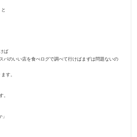
」と
けば
スパのいい店を食べログで調べて行けばまずは問題ないの
ります。
す。
か」