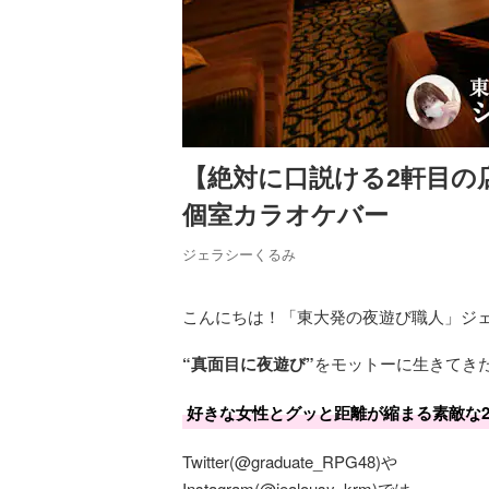
【絶対に口説ける2軒目の
個室カラオケバー
ジェラシーくるみ
こんにちは！「東大発の夜遊び職人」ジ
“真面目に夜遊び”
をモットーに生きてき
好きな女性とグッと距離が縮まる素敵な
Twitter(@graduate_RPG48)や
Instagram(@jealousy_krm)では