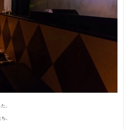
、
した。
たち。