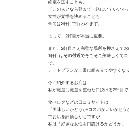
終電を逃すことも、
「この人となら朝まで一緒にいていいか
女性が覚悟を決めることも、
全ては2軒目で行われます。
よって、2軒目が本当に重要。
また、2軒目さえ完璧な場所を押さえてお
1軒目は
その付近
でそこそこ美味しくてコ
で、
デートプランが非常に組み立てやすくな
今回紹介するお店は、
私が厳選に厳選を重ねた口説ける2軒目で
食べログなどの口コミサイトは
「美味しいかどうか/コスパがいいかどう
でお店を評価しがちですが、
私は「好きな女性を口説けるかどうか」