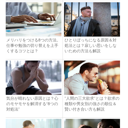
メリハリをつける8つの方法。
ひとりぼっちになる原因＆対
仕事や勉強の切り替えを上手
処法とは？寂しい思いをしな
くするコツとは？
いための方法も解説
気分が晴れない原因とは？心
”人間の三大欲求”とは？欲求の
のモヤモヤを解消する“8つの
種類や男女別の強さの順位＆
対処法”
賢い付き合い方も解説