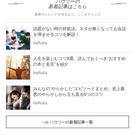
ハウツーの
新着記事はこちら
最新のトレンドを知るなら、ここをチェック
話題がない時の対処法。ネタが無くなっても会話
を弾ませるコツを解説！
HaRuKa
人生を楽しむコツ9選。読んでおくべき“おすすめ
の本と名言”を紹介
HaRuKa
みんなの“やらかした”エピソードまとめ。史上最
悪のやらかしから立ち直る5つのコツ
HaRuKa
ハウツーの新着記事一覧