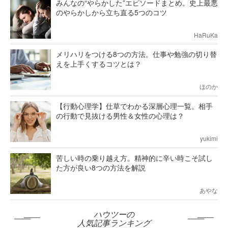
みんなの“やらかした”エピソードまとめ。史上最悪
のやらかしから立ち直る5つのコツ
HaRuKa
メリハリをつける8つの方法。仕事や勉強の切り替
えを上手くするコツとは？
ほのか
【行動心理学】仕草でわかる深層心理一覧。相手
の行動で見抜ける男性＆女性の心理は？
yukimi
苦しい時の乗り越え方。精神的に辛い時こそ試し
た方が良い8つの方法を解説
あやな
ハウツーの
人気記事ランキング