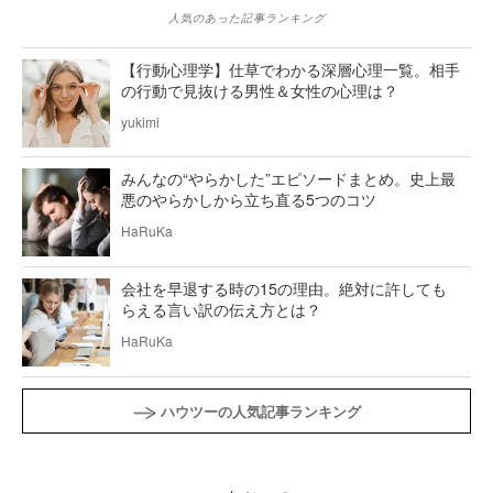
人気のあった記事ランキング
【行動心理学】仕草でわかる深層心理一覧。相手
の行動で見抜ける男性＆女性の心理は？
yukimi
みんなの“やらかした”エピソードまとめ。史上最
悪のやらかしから立ち直る5つのコツ
HaRuKa
会社を早退する時の15の理由。絶対に許しても
らえる言い訳の伝え方とは？
HaRuKa
ハウツーの人気記事ランキング