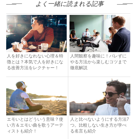
よく一緒に読まれる記事
人を好きになれない心理＆特
人間観察を趣味に！バレずに
徴とは？本気で人を好きにな
やる方法から楽しむコツまで
る改善方法をレクチャー！
徹底解説
エモいとはどういう意味？使
人と比べないようにする方法7
い方＆エモい曲を歌うアーテ
つ。比較しない生き方が学べ
ィストも紹介！
る名言も紹介