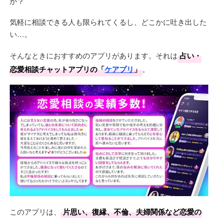
か？
気軽に相談できる人も限られてくるし、どこかに吐き出した
い…。
そんなときにおすすめのアプリがあります。それは
占い・
恋愛相談チャットアプリの「
ケアプリ
」
。
このアプリは、
片思い、復縁、不倫、夫婦関係など恋愛の