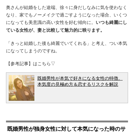
奥さんが結婚をした途端、徐々に身だしなみに気を使わなく
なり、家でもノーメイクで過ごすようになった場合、いくつ
になっても美意識の高い女性を好む傾向に。
いつも綺麗にし
ている女性が、妻と比較して魅力的に映ります。
「きっと結婚した後も綺麗でいてくれる」と考え、つい本気
になってしまうのですね。
【参考記事】はこちら▽
既婚男性が本気で好きになる女性の特徴。
本気度の見極め方＆恋するリスクを解説
既婚男性が独身女性に対して本気になった時のサ