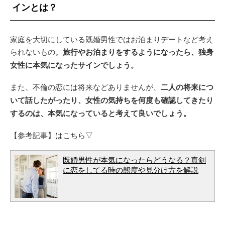
インとは？
家庭を大切にしている既婚男性ではお泊まりデートなど考え
られないもの。
旅行やお泊まりをするようになったら、独身
女性に本気になったサインでしょう。
また、不倫の恋には将来などありませんが、
二人の将来につ
いて話したがったり、女性の気持ちを何度も確認してきたり
するのは、本気になっていると考えて良いでしょう。
【参考記事】はこちら▽
既婚男性が本気になったらどうなる？真剣
に恋をしてる時の態度や見分け方を解説