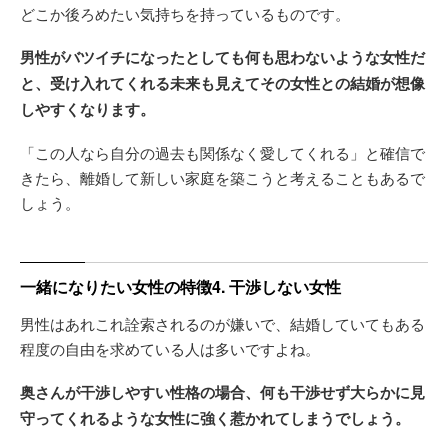
どこか後ろめたい気持ちを持っているものです。
男性がバツイチになったとしても何も思わないような女性だ
と、受け入れてくれる未来も見えてその女性との結婚が想像
しやすくなります。
「この人なら自分の過去も関係なく愛してくれる」と確信で
きたら、離婚して新しい家庭を築こうと考えることもあるで
しょう。
一緒になりたい女性の特徴4. 干渉しない女性
男性はあれこれ詮索されるのが嫌いで、結婚していてもある
程度の自由を求めている人は多いですよね。
奥さんが干渉しやすい性格の場合、何も干渉せず大らかに見
守ってくれるような女性に強く惹かれてしまうでしょう。