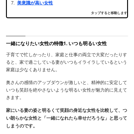
美意識が高い女性
タップすると移動します
一緒になりたい女性の特徴1. いつも明るい女性
子育てで忙しかったり、家庭と仕事の両立で大変だったりす
ると、家で過ごしている妻がいつもイライラしているという
家庭は少なくありません。
奥さんの感情のアップダウンが激しいと、精神的に安定して
いつも笑顔を絶やさないような明るい女性が魅力的に見えて
きます。
家にいる妻の姿と明るくて笑顔の身近な女性を比較して、つ
い朗らかな女性と「一緒になれたら幸せだろうな」と思って
しまうのです。