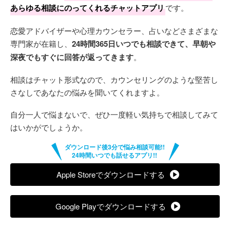
あらゆる相談にのってくれるチャットアプリ
です。
恋愛アドバイザーや心理カウンセラー、占いなどさまざまな
専門家が在籍し、
24時間365日いつでも相談できて、早朝や
深夜でもすぐに回答が返ってきます
。
相談はチャット形式なので、カウンセリングのような堅苦し
さなしであなたの悩みを聞いてくれますよ。
自分一人で悩まないで、ぜひ一度軽い気持ちで相談してみて
はいかがでしょうか。
Apple Storeでダウンロードする
Google Playでダウンロードする