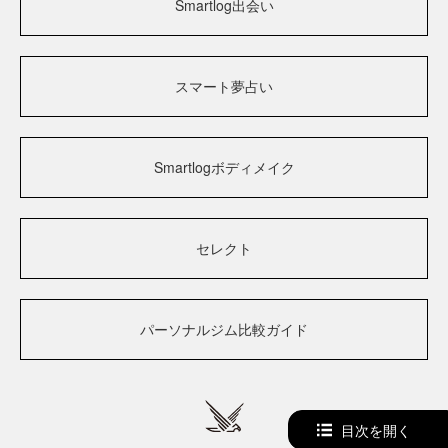
Smartlog出会い
スマート夢占い
Smartlogボディメイク
セレクト
パーソナルジム比較ガイド
目次を開く