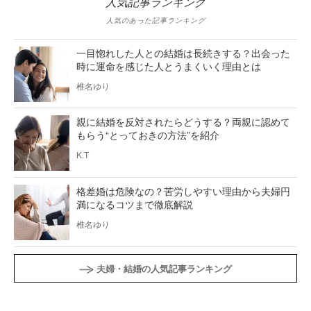
人気記事ランキング
人気のあった記事ランキング
一目惚れした人との結婚は長続きする？出会った
時に運命を感じた人とうまくいく理由とは
椎名ゆり
親に結婚を反対されたらどうする？両親に認めて
もらう“とっておきの方法”を紹介
K.T
格差婚は危険なの？苦労しやすい理由から夫婦円
満になるコツまで徹底解説
椎名ゆり
夫婦・結婚の人気記事ランキング