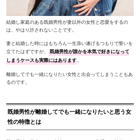
結婚し家庭のある既婚男性が妻以外の女性と恋愛をするの
は、やはり許されないことです。
妻と結婚した時にはもちろん一生添い遂げるつもりで誓いを
立てたはずですが、
既婚男性が誰かを本気で好きになって
しまうケースも実際にはあります
。
離婚してでも一緒になりたい女性と出会ってしまうこともあ
るのです。
既婚男性が離婚してでも一緒になりたいと思う女
性の特徴とは