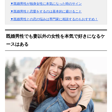
▼既婚男性が独身女性に本気になった時のサイン
▼既婚男性と恋愛をするのは基本的に避けること
▼既婚男性との恋の悩みは専門家に相談するのもおすすめ！
既婚男性でも妻以外の女性を本気で好きになるケ
ースはある