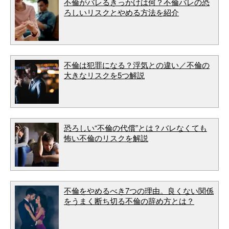
不倫がバレるきっかけは何？不倫バレの恐
ろしいリスクとやめる方法を紹介
不倫は犯罪になる？浮気との違い／不倫の
大きなリスクを5つ解説
恐ろしい“不倫の代償”とは？バレなくても
怖い不倫のリスクを解説
不倫をやめるべき7つの理由。良くない関係
をうまく断ち切る不倫の辞め方とは？