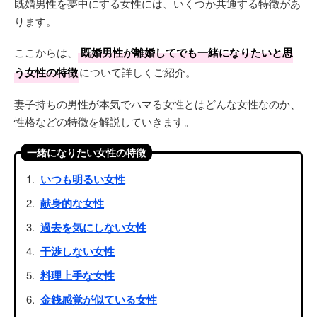
既婚男性を夢中にする女性には、いくつか共通する特徴があ
ります。
ここからは、
既婚男性が離婚してでも一緒になりたいと思
う女性の特徴
について詳しくご紹介。
妻子持ちの男性が本気でハマる女性とはどんな女性なのか、
性格などの特徴を解説していきます。
一緒になりたい女性の特徴
いつも明るい女性
献身的な女性
過去を気にしない女性
干渉しない女性
料理上手な女性
金銭感覚が似ている女性