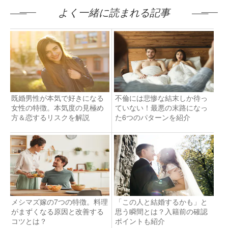
よく一緒に読まれる記事
既婚男性が本気で好きになる
不倫には悲惨な結末しか待っ
女性の特徴。本気度の見極め
ていない！最悪の末路になっ
方＆恋するリスクを解説
た6つのパターンを紹介
メシマズ嫁の7つの特徴。料理
「この人と結婚するかも」と
がまずくなる原因と改善する
思う瞬間とは？入籍前の確認
コツとは？
ポイントも紹介