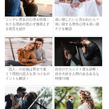
ツンデレ男女の心理＆特徴｜
添い寝したいと言われたら？
モテる理由や思わず激萌えす
添い寝する男性心理＆添い寝
る発言を紹介
テクを解説
「恋人」の定義は男女で違
自分のナルシスト度を診断！
う？理想の恋人を見つけるポ
自分大好き人間のあるあるな
イントも解説！
特徴10個