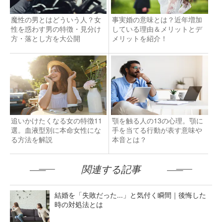
魔性の男とはどういう人？女
事実婚の意味とは？近年増加
性を惑わす男の特徴・見分け
している理由＆メリットとデ
方・落とし方を大公開
メリットを紹介！
追いかけたくなる女の特徴11
顎を触る人の13の心理。顎に
選。血液型別に本命女性にな
手を当てる行動が表す意味や
る方法を解説
本音とは？
関連する記事
結婚を「失敗だった...」と気付く瞬間｜後悔した
時の対処法とは