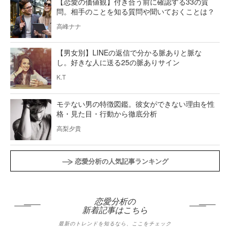
【恋愛の価値観】付き合う前に確認する33の質
問。相手のことを知る質問や聞いておくことは？
高峰ナナ
【男女別】LINEの返信で分かる脈ありと脈な
し。好きな人に送る25の脈ありサイン
K.T
モテない男の特徴図鑑。彼女ができない理由を性
格・見た目・行動から徹底分析
高梨夕貴
恋愛分析の人気記事ランキング
恋愛分析の
新着記事はこちら
最新のトレンドを知るなら、ここをチェック