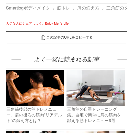
Smartlogボディメイク
筋トレ
肩の鍛え方
三角筋のダン
大切な人にシェアしよう。Enjoy Men’s Life!
この記事のURLをコピーする
よく一緒に読まれる記事
三角筋後部の筋トレメニュ
三角筋の自重トレーニング
ー。肩の後ろの筋肉"リアデル
集。自宅で簡単に肩の筋肉を
ト"の鍛え方とは？
鍛える筋トレメニュー6選