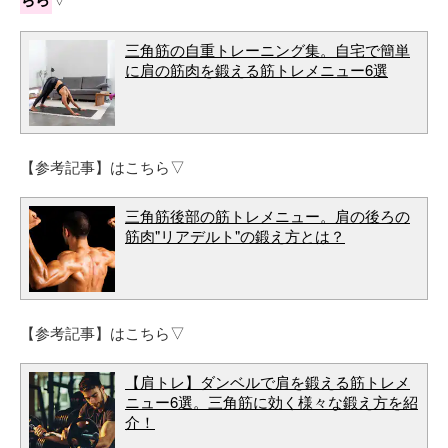
三角筋の自重トレーニング集。自宅で簡単
に肩の筋肉を鍛える筋トレメニュー6選
【参考記事】はこちら▽
三角筋後部の筋トレメニュー。肩の後ろの
筋肉"リアデルト"の鍛え方とは？
【参考記事】はこちら▽
【肩トレ】ダンベルで肩を鍛える筋トレメ
ニュー6選。三角筋に効く様々な鍛え方を紹
介！