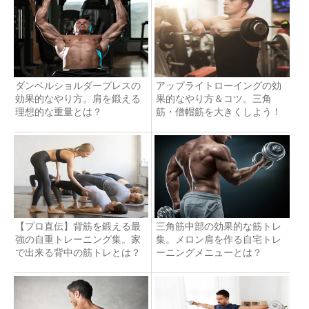
ダンベルショルダープレスの
アップライトローイングの効
効果的なやり方。肩を鍛える
果的なやり方＆コツ。三角
理想的な重量とは？
筋・僧帽筋を大きくしよう！
【プロ直伝】背筋を鍛える最
三角筋中部の効果的な筋トレ
強の自重トレーニング集。家
集。メロン肩を作る自宅トレ
で出来る背中の筋トレとは？
ーニングメニューとは？