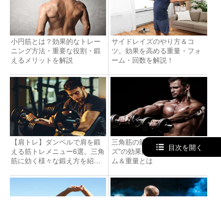
小円筋とは？効果的なトレー
サイドレイズのやり方＆コ
ニング方法・重要な役割・鍛
ツ。効果を高める重量・フォ
えるメリットを解説
ーム・回数を解説！
【肩トレ】ダンベルで肩を鍛
三角筋の筋トレ"フロントレイ
目次を開く
える筋トレメニュー6選。三角
ズ"の効果的なやり方。フォー
筋に効く様々な鍛え方を紹
ム＆重量とは
介！