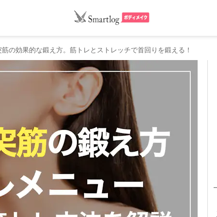
突筋の効果的な鍛え方。筋トレとストレッチで首回りを鍛える！