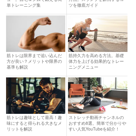
単トレーニング集
ツを徹底ガイド
筋トレは限界まで追い込んだ
筋持久力を高める方法。基礎
方が良い？メリットや限界の
体力を上げる効果的なトレー
基準も解説
ニングメニュー
筋トレは趣味として最高！趣
ストレッチ動画チャンネルの
味にすると得られる大きなメ
おすすめ8選。簡単で分かりや
リットを解説
すい人気YouTubeを紹介！