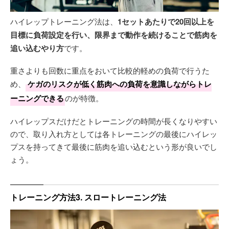
ハイレップトレーニング法は、
1セットあたりで20回以上を
目標に負荷設定を行い、限界まで動作を続けることで筋肉を
追い込むやり方
です。
重さよりも回数に重点をおいて比較的軽めの負荷で行うた
め、
ケガのリスクが低く筋肉への負荷を意識しながらトレ
ーニングできる
のが特徴。
ハイレップスだけだとトレーニングの時間が長くなりやすい
ので、取り入れ方としては各トレーニングの最後にハイレッ
プスを持ってきて最後に筋肉を追い込むという形が良いでし
ょう。
トレーニング方法3. スロートレーニング法