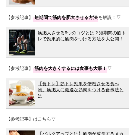
【参考記事】
短期間で筋肉を肥大させる方法
を解説！▽
筋肥大させる9つのコツとは？短期間の筋ト
レで効果的に筋肉をつける方法を大公開！
【参考記事】
筋肉を大きくするには食事も大事！
▽
【食トレ】筋トレ効果を倍増させる食べ
物。筋肥大に最適な筋肉をつける食事法と
は
【参考記事】はこちら▽
【バルクアップとは】筋肉が成長するメカ