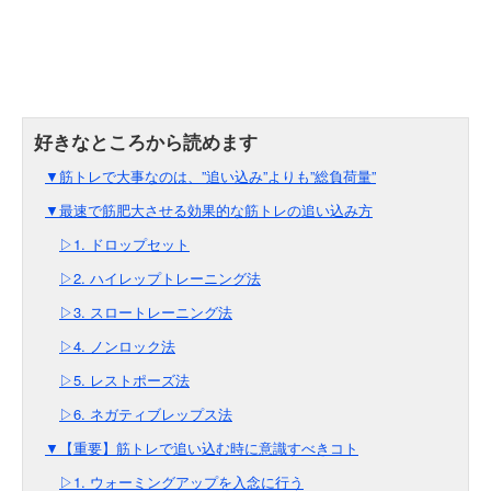
▼筋トレで大事なのは、”追い込み”よりも”総負荷量”
▼最速で筋肥大させる効果的な筋トレの追い込み方
▷1. ドロップセット
▷2. ハイレップトレーニング法
▷3. スロートレーニング法
▷4. ノンロック法
▷5. レストポーズ法
▷6. ネガティブレップス法
▼【重要】筋トレで追い込む時に意識すべきコト
▷1. ウォーミングアップを入念に行う