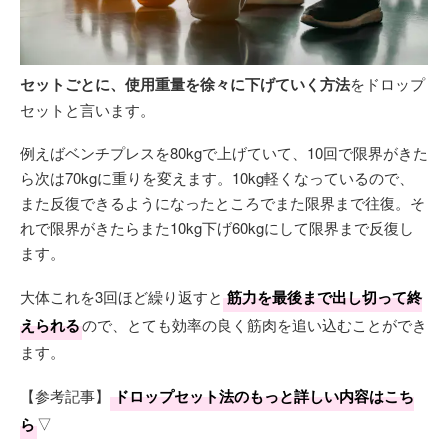
セットごとに、使用重量を徐々に下げていく方法
をドロップ
セットと言います。
例えばベンチプレスを80kgで上げていて、10回で限界がきた
ら次は70kgに重りを変えます。10kg軽くなっているので、
また反復できるようになったところでまた限界まで往復。そ
れで限界がきたらまた10kg下げ60kgにして限界まで反復し
ます。
大体これを3回ほど繰り返すと
筋力を最後まで出し切って終
えられる
ので、とても効率の良く筋肉を追い込むことができ
ます。
【参考記事】
ドロップセット法のもっと詳しい内容はこち
ら
▽