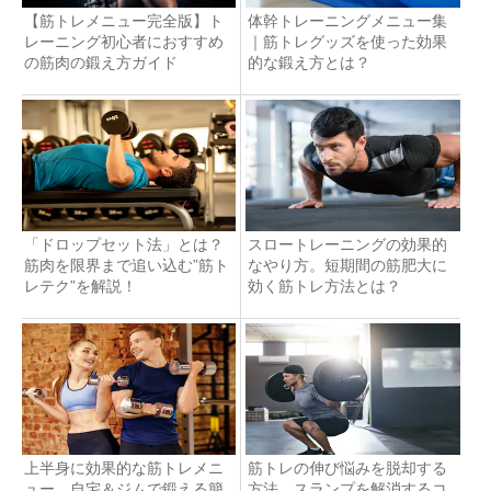
【筋トレメニュー完全版】ト
体幹トレーニングメニュー集
レーニング初心者におすすめ
｜筋トレグッズを使った効果
の筋肉の鍛え方ガイド
的な鍛え方とは？
「ドロップセット法」とは？
スロートレーニングの効果的
筋肉を限界まで追い込む”筋ト
なやり方。短期間の筋肥大に
レテク”を解説！
効く筋トレ方法とは？
上半身に効果的な筋トレメニ
筋トレの伸び悩みを脱却する
ュー。自宅＆ジムで鍛える簡
方法。スランプを解消するコ