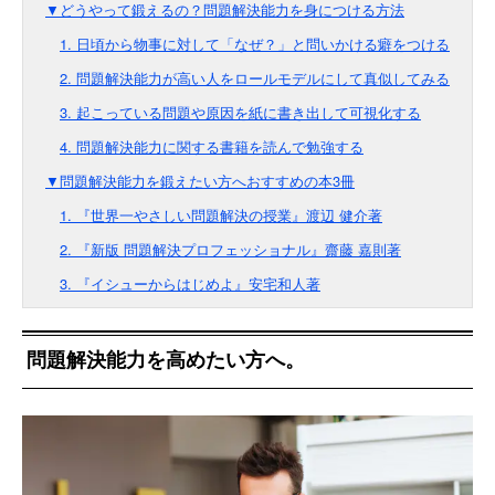
▼どうやって鍛えるの？問題解決能力を身につける方法
1. 日頃から物事に対して「なぜ？」と問いかける癖をつける
2. 問題解決能力が高い人をロールモデルにして真似してみる
3. 起こっている問題や原因を紙に書き出して可視化する
4. 問題解決能力に関する書籍を読んで勉強する
▼問題解決能力を鍛えたい方へおすすめの本3冊
1. 『世界一やさしい問題解決の授業』渡辺 健介著
2. 『新版 問題解決プロフェッショナル』齋藤 嘉則著
3. 『イシューからはじめよ』安宅和人著
問題解決能力を高めたい方へ。