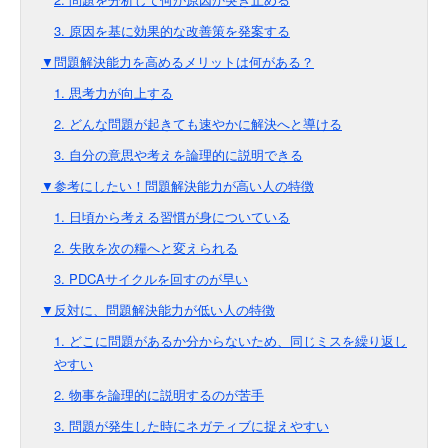
3. 原因を基に効果的な改善策を発案する
▼問題解決能力を高めるメリットは何がある？
1. 思考力が向上する
2. どんな問題が起きても速やかに解決へと導ける
3. 自分の意思や考えを論理的に説明できる
▼参考にしたい！問題解決能力が高い人の特徴
1. 日頃から考える習慣が身についている
2. 失敗を次の糧へと変えられる
3. PDCAサイクルを回すのが早い
▼反対に、問題解決能力が低い人の特徴
1. どこに問題があるか分からないため、同じミスを繰り返し
やすい
2. 物事を論理的に説明するのが苦手
3. 問題が発生した時にネガティブに捉えやすい