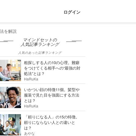
ログイン
法を解説
マインドセットの
人気記事ランキング
人気のあった記事ランキング
粗探しする人の10の心理。難癖
をつけてくる相手への“最強の対
処法”とは？
HaRuKa
いかつい顔の特徴11個。髪型や
服装で見た目を強面にする方法
とは？
HaRuKa
「頼りになる人」の15の特徴。
頼りにならない人との違いと
は？
あやな