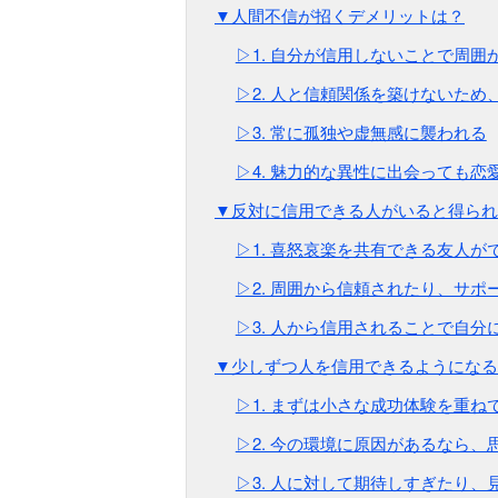
▼人間不信が招くデメリットは？
▷1. 自分が信用しないことで周
▷2. 人と信頼関係を築けないた
▷3. 常に孤独や虚無感に襲われる
▷4. 魅力的な異性に出会っても恋
▼反対に信用できる人がいると得られ
▷1. 喜怒哀楽を共有できる友人が
▷2. 周囲から信頼されたり、サ
▷3. 人から信用されることで自分
▼少しずつ人を信用できるようになる
▷1. まずは小さな成功体験を重
▷2. 今の環境に原因があるなら
▷3. 人に対して期待しすぎたり