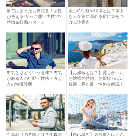
当てはまったら要注意！女性
策士の性格や特徴とは？策士
が考える“かっこ悪い男性”の
な人が策に溺れる前に気をつ
特徴＆行動パターン
ける注意点
男気とはどういう意味？男気
【お嬢様とは？】育ちがいい
がある人の行動・性格・考え
お嬢様の特徴。お嬢様っぽい
方の特徴診断
服装・見た目・性格を解説！
生真面目の意味とは？生真面
【自己診断】気分屋とはどん