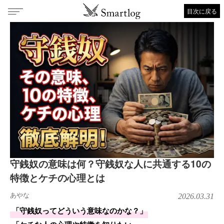
目次に戻る
守銭奴の意味は何？守銭奴な人に共通する10の
特徴とケチの心理とは
あやな
2026.03.31
「守銭奴ってどういう意味なのかな？」