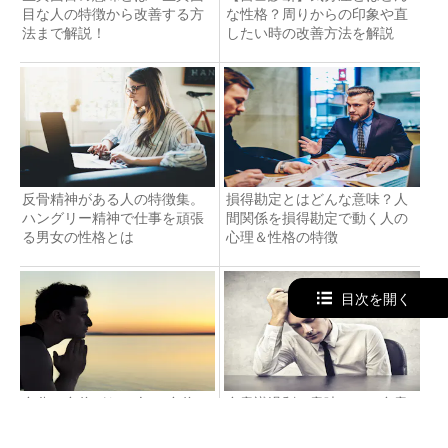
目な人の特徴から改善する方
な性格？周りからの印象や直
法まで解説！
したい時の改善方法を解説
反骨精神がある人の特徴集。
損得勘定とはどんな意味？人
ハングリー精神で仕事を頑張
間関係を損得勘定で動く人の
る男女の性格とは
心理＆性格の特徴
目次を開く
自分に自信がない人の”自信の
自意識過剰の意味とは？自意
付け方”9選。不安になる原因
識過剰な人の心理や特徴と治
を克服し自信をつける方法
す方法を紹介！