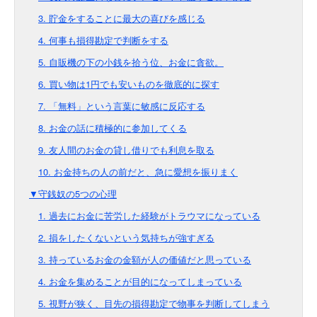
3. 貯金をすることに最大の喜びを感じる
4. 何事も損得勘定で判断をする
5. 自販機の下の小銭を拾う位、お金に貪欲。
6. 買い物は1円でも安いものを徹底的に探す
7. 「無料」という言葉に敏感に反応する
8. お金の話に積極的に参加してくる
9. 友人間のお金の貸し借りでも利息を取る
10. お金持ちの人の前だと、急に愛想を振りまく
▼守銭奴の5つの心理
1. 過去にお金に苦労した経験がトラウマになっている
2. 損をしたくないという気持ちが強すぎる
3. 持っているお金の金額が人の価値だと思っている
4. お金を集めることが目的になってしまっている
5. 視野が狭く、目先の損得勘定で物事を判断してしまう