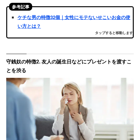
参考記事
ケチな男の特徴32個｜女性にモテないせこいお金の使
い方とは？
タップすると移動します
守銭奴の特徴2. 友人の誕生日などにプレゼントを渡すこ
とを渋る