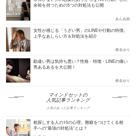
余裕を持つための5つの対処法も公開
あんぬ姐
女性が感じる「うざい男」のLINEや行動の特徴。
上手なあしらい方＆対処法を紹介
椎名ゆり
勘違い男は気持ち悪い？性格・特徴・LINEの痛い
男あるあるを大公開！
椎名ゆり
マインドセットの
人気記事ランキング
人気のあった記事ランキング
粗探しする人の10の心理。難癖をつけてくる相
手への“最強の対処法”とは？