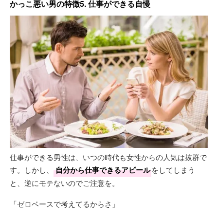
かっこ悪い男の特徴5. 仕事ができる自慢
仕事ができる男性は、いつの時代も女性からの人気は抜群で
す。しかし、
自分から仕事できるアピール
をしてしまう
と、逆にモテないのでご注意を。
「ゼロベースで考えてるからさ」