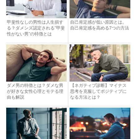
甲斐性なしの男性は人生損す
自己肯定感が低い原因とは。
る？ダメンズ認定される”甲斐
自己肯定感を高める7つの方法
性がない男”の特徴とは
ダメ男の特徴とは？ダメな男
【ネガティブ診断】マイナス
が好きな女性心理とモテる理
思考を克服してポジティブに
由も解説
なる方法とは？