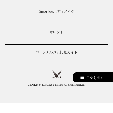
Smartlogボディメイク
セレクト
パーソナルジム比較ガイド
目次を開く
Copyright © 2015-2026 Smartlog. All Rights Reserved.