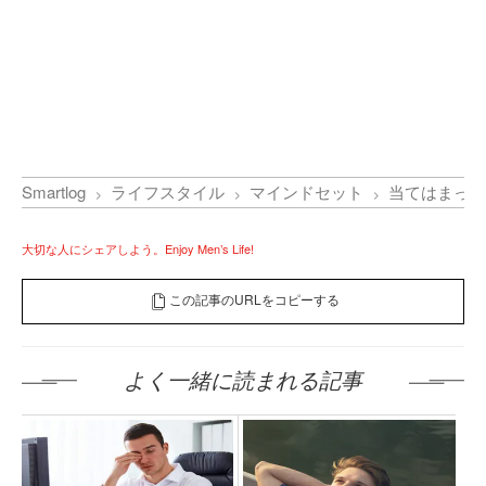
Smartlog
ライフスタイル
マインドセット
当てはまった
大切な人にシェアしよう。Enjoy Men’s Life!
この記事のURLをコピーする
よく一緒に読まれる記事