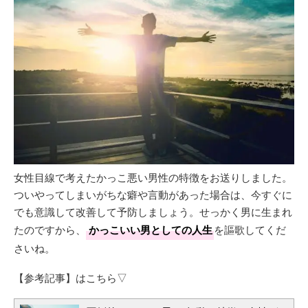
女性目線で考えたかっこ悪い男性の特徴をお送りしました。
ついやってしまいがちな癖や言動があった場合は、今すぐに
でも意識して改善して予防しましょう。せっかく男に生まれ
たのですから、
かっこいい男としての人生
を謳歌してくだ
さいね。
【参考記事】はこちら▽