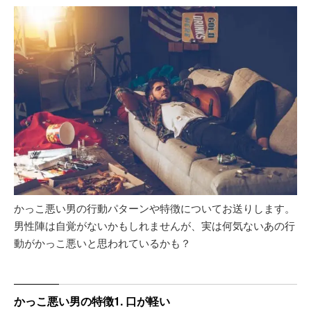
かっこ悪い男の行動パターンや特徴についてお送りします。
男性陣は自覚がないかもしれませんが、実は何気ないあの行
動がかっこ悪いと思われているかも？
かっこ悪い男の特徴1. 口が軽い