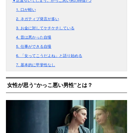
▼正直引いてしまう。かっこ悪い男の特徴7つ
1. 口が軽い
2. ネガティブ発言が多い
3. お金に対してケチケチしている
4. 昔は悪かった自慢
5. 仕事ができる自慢
6. 「女ってこうだよね」と語り始める
7. 基本的に甲斐性なし
女性が思う“かっこ悪い男性”とは？