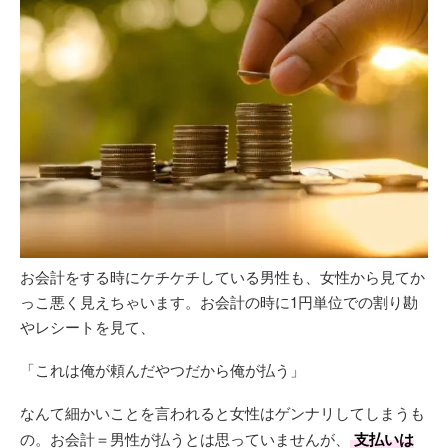
お会計をする時にケチケチしている男性も、女性から見てか
っこ悪く見えちゃいます。お会計の時に1円単位での割り勘
やレシートを見て、
「これは俺が頼んだやつだから俺が払う」
なんて細かいことを言われると女性はゲンナリしてしまうも
の。お会計＝男性が払うとは思っていませんが、
支払いは