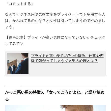
「コミットする」
なんてビジネス用語の横文字をプライベートでも多用する人
は、かぶれてるのかな？と女性は引いてしまうのでやめまし
ょう。
【参考記事】プライドが高い男性になっていないかチェック
してみて▽
プライドが高い男性の7つの特徴。仕事や恋
愛で強がってしまうダメ男の心理とは？
かっこ悪い男の特徴6. 「女ってこうだよね」と語り始め
る