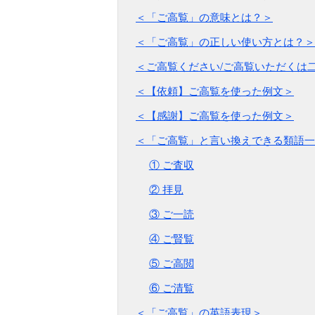
＜「ご高覧」の意味とは？＞
＜「ご高覧」の正しい使い方とは？＞
＜ご高覧ください/ご高覧いただくは
＜【依頼】ご高覧を使った例文＞
＜【感謝】ご高覧を使った例文＞
＜「ご高覧」と言い換えできる類語一
① ご査収
② 拝見
③ ご一読
④ ご賢覧
⑤ ご高閲
⑥ ご清覧
＜「ご高覧」の英語表現＞