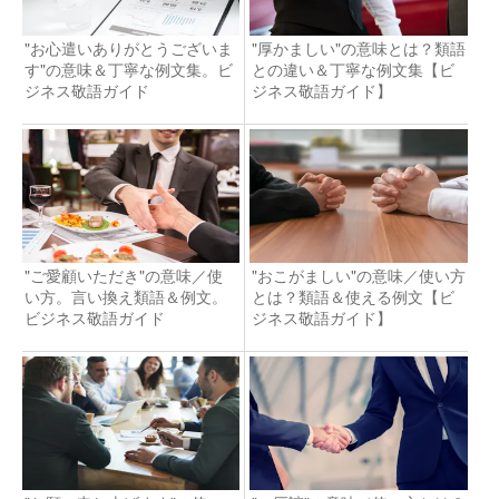
"お心遣いありがとうございま
"厚かましい"の意味とは？類語
す"の意味＆丁寧な例文集。ビ
との違い＆丁寧な例文集【ビ
ジネス敬語ガイド
ジネス敬語ガイド】
"ご愛顧いただき"の意味／使
"おこがましい"の意味／使い方
い方。言い換え類語＆例文。
とは？類語＆使える例文【ビ
ビジネス敬語ガイド
ジネス敬語ガイド】