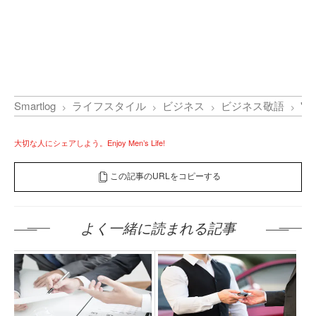
Smartlog
ライフスタイル
ビジネス
ビジネス敬語
"
大切な人にシェアしよう。Enjoy Men’s Life!
この記事のURLをコピーする
よく一緒に読まれる記事