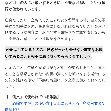
など目上の人にお願いするときに「不躾なお願い」という敬
語が使われています
。
唐突だったり、立ち入ったことなどを質問する時、自分の不
手際で相手にお願いを唐突にしなければならないことをお詫
びするような内容に、お詫びする気持ちを文章で表しながら
「不躾なお願い」という敬語を含めます。
恐縮はしているものの、急ぎだったり外せない重要なお願
いであることも相手に感じ取ってもらえるでしょう
。
お金のこと、年齢や家族状況など相手が知られること、関わ
ることを躊躇しかねない内容の質問やお願いをする場合にも
失礼を詫びる形で「不躾なお願い」を文章に加えておきまし
ょう。
【「例文」で使われている敬語】
・
「恐縮ですが」の使い方｜目上にも使える丁寧な例文まで
徹底解説