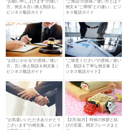
"お願い申し上げます"の使い
"ご厚誼"の意味／使い方とは？
方。例文＆言い換え類語も。
例文＆"ご厚情"との違い。ビジ
ビジネス敬語ガイド
ネス敬語ガイド
"お目にかかる"の意味／使い
"ご留意ください"の意味／使い
方。言い換え類語＆例文集｜
方。類語＆丁寧な例文集【ビ
ビジネス敬語ガイド
ジネス敬語ガイド】
"お気遣いいただきありがとう
【2月/如月】時候の挨拶と結
ございます"の例文集。ビジネ
びの言葉。例文フレーズまと