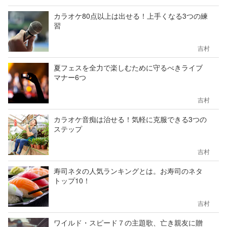
カラオケ80点以上は出せる！上手くなる3つの練
習
吉村
夏フェスを全力で楽しむために守るべきライブ
マナー6つ
吉村
カラオケ音痴は治せる！気軽に克服できる3つの
ステップ
吉村
寿司ネタの人気ランキングとは。お寿司のネタ
トップ10！
吉村
ワイルド・スピード７の主題歌、亡き親友に贈