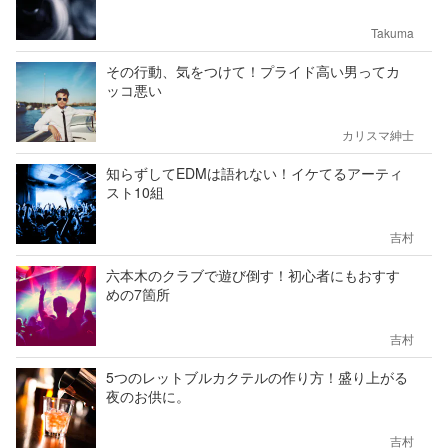
Takuma
その行動、気をつけて！プライド高い男ってカ
ッコ悪い
カリスマ紳士
知らずしてEDMは語れない！イケてるアーティ
スト10組
吉村
六本木のクラブで遊び倒す！初心者にもおすす
めの7箇所
吉村
5つのレットブルカクテルの作り方！盛り上がる
夜のお供に。
吉村