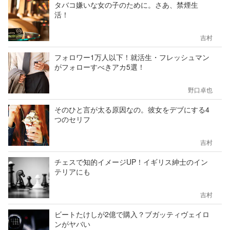
タバコ嫌いな女の子のために。さあ、禁煙生
活！
吉村
フォロワー1万人以下！就活生・フレッシュマン
がフォローすべきアカ5選！
野口卓也
そのひと言が太る原因なの。彼女をデブにする4
つのセリフ
吉村
チェスで知的イメージUP！イギリス紳士のイン
テリアにも
吉村
ビートたけしが2億で購入？ブガッティヴェイロ
ンがヤバい