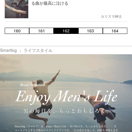
る曲が最高に泣ける
カリスマ紳士
160
161
162
163
164
Smartlog
ライフスタイル