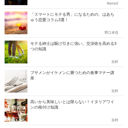
Nemo2
「スマートにモテる男」になるための、はあち
ゅう恋愛コラム3選！
野口卓也
モテる紳士は駆け引きに強い。交渉術を高める3
つの知識
吉村
ブサメンがイケメンに勝つための食事マナー講
座
吉村
高いから美味しいとは限らない！イタリアワイ
ンの格付け知識
吉村