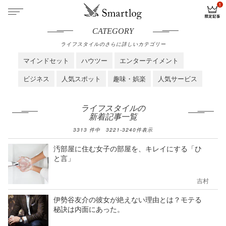
CATEGORY
ライフスタイルのさらに詳しいカテゴリー
マインドセット
ハウツー
エンターテイメント
ビジネス
人気スポット
趣味・娯楽
人気サービス
ライフスタイルの
新着記事一覧
3313
件中
3221
-
3240
件表示
汚部屋に住む女子の部屋を、キレイにする「ひ
と言」
吉村
伊勢谷友介の彼女が絶えない理由とは？モテる
秘訣は内面にあった。