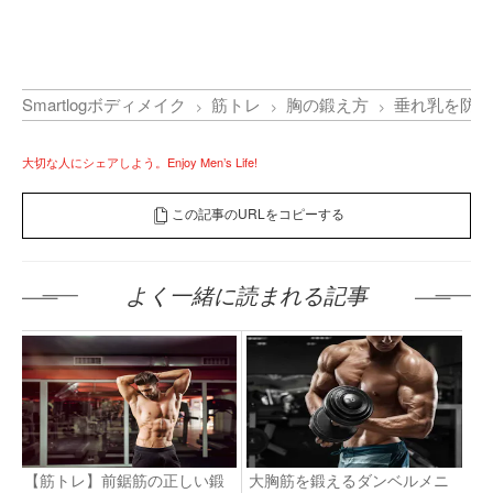
Smartlogボディメイク
筋トレ
胸の鍛え方
垂れ乳を防止
大切な人にシェアしよう。Enjoy Men’s Life!
この記事のURLをコピーする
よく一緒に読まれる記事
【筋トレ】前鋸筋の正しい鍛
大胸筋を鍛えるダンベルメニ