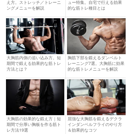
え方。ストレッチ／トレーニ
ュー特集。自宅で行える効果
ングメニューを解説
的な筋トレ種目とは
大胸筋内側の追い込み方。短
胸筋下部を鍛えるダンベルト
期間で鍛える効果的な筋トレ
レーニング7選。大胸筋に効果
方法とは？
的な筋トレメニューを解説
大胸筋の効果的な鍛え方｜短
屈強な大胸筋を鍛えるデクラ
期間で分厚い胸板を作る筋ト
インダンベルフライのやり方
レ方法19選
＆効果的なコツ