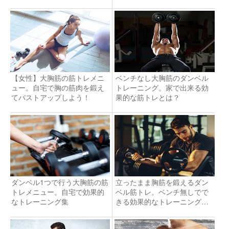
【女性】大胸筋の筋トレメニ
ベンチなし大胸筋のダンベル
ュー。自宅で胸の筋肉を鍛え
トレーニング。家で出来る効
てバストアップしよう！
果的な筋トレとは？
ダンベル1つで行う大胸筋の筋
立ったまま胸筋を鍛えるダン
トレメニュー。自宅で効果的
ベル筋トレ。ベンチ無しでで
なトレーニング集
きる効果的なトレーニングと
は