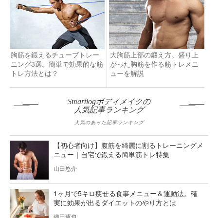
胸筋を鍛えるチューブトレー
大胸筋上部の鍛え方。盛り上
ニング3選。簡単で効果的な筋
がった胸筋を作る筋トレメニ
トレ方法とは？
ューを解説
Smartlogボディメイクの
人気記事ランキング
人気のあった記事ランキング
【初心者向け】腹筋を綺麗に割るトレーニングメ
ニュー｜自宅で鍛える簡単筋トレ特集
山田悠介
1ヶ月で5キロ痩せる食事メニュー＆運動法。確
実に効果が出るダイエットのやり方とは
織田琢也