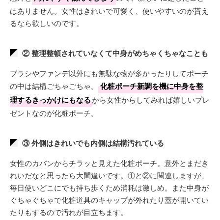
はありません。女性はきれいで可愛く、使いやすいのが貰え
るなら欲しいのです。
② 整理整頓されていなくて中身がめちゃくちゃなことも
ブラシやファンデ以外にも無駄な物が多かったりしてポーチ
の中は結構ごちゃごちゃ。
化粧ポーチ新調を機に中身を整
理するきっかけにもなる
から女性からしてみれば嬉しいプレ
ゼントなのが化粧ポーチ。
③ 外側はきれいでも内側は結構汚れている
女性のカバンからチラッと見えた化粧ポーチ。意外とまだき
れいだなと思ったら大間違いです。①と②に関連しますが、
毎日使いどこにでも持ち歩くため消耗は激しめ。また中身が
ぐちゃぐちゃで化粧道具のキャップが外れたり蓋が開いてい
たりもするので汚れが目立ちます。