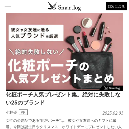
目次に戻る
化粧ポーチ人気プレゼント集。絶対に失敗しな
い25のブランド
小林優
PR
2025.02.01
女性の必需品である“化粧ポーチ”は、彼女や女友達へのギフトに最
適。今回は誕生日やクリスマス、ホワイトデーにプレゼントしたい人