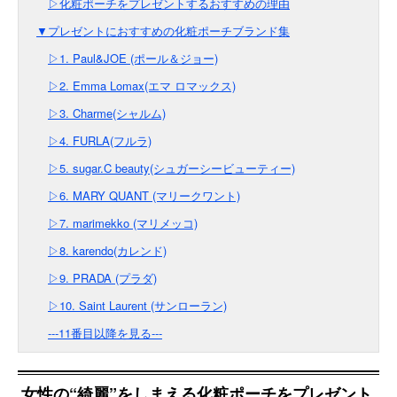
▷化粧ポーチをプレゼントするおすすめの理由
▼プレゼントにおすすめの化粧ポーチブランド集
▷1. Paul&JOE (ポール＆ジョー)
▷2. Emma Lomax(エマ ロマックス)
▷3. Charme(シャルム)
▷4. FURLA(フルラ)
▷5. sugar.C beauty(シュガーシービューティー)
▷6. MARY QUANT (マリークワント)
▷7. marimekko (マリメッコ)
▷8. karendo(カレンド)
▷9. PRADA (プラダ)
▷10. Saint Laurent (サンローラン)
---11番目以降を見る---
女性の“綺麗”をしまえる化粧ポーチをプレゼント