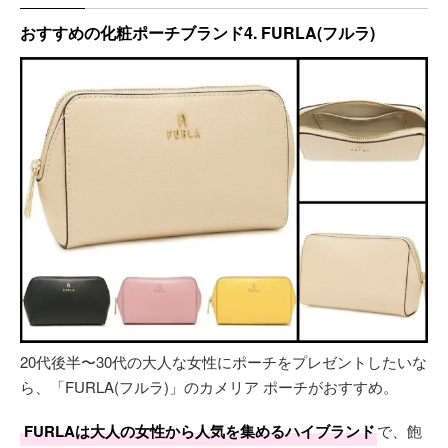
おすすめの化粧ポーチブランド4. FURLA(フルラ)
20代後半〜30代の大人な女性にポーチをプレゼントしたいな
ら、「FURLA(フルラ)」のカメリア ポーチがおすすめ。
FURLAは大人の女性から人気を集めるハイブランド
で、飽