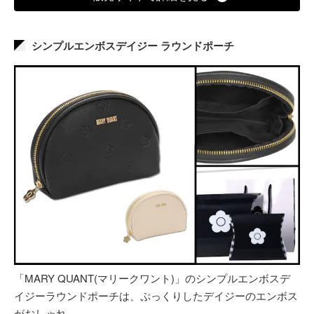
シンプルエンボスデイジー ラウンドポーチ
「MARY QUANT(マリークワント)」のシンプルエンボスデ
イジーラウンドポーチは、ぷっくりしたデイジーのエンボス
がおしゃれ。