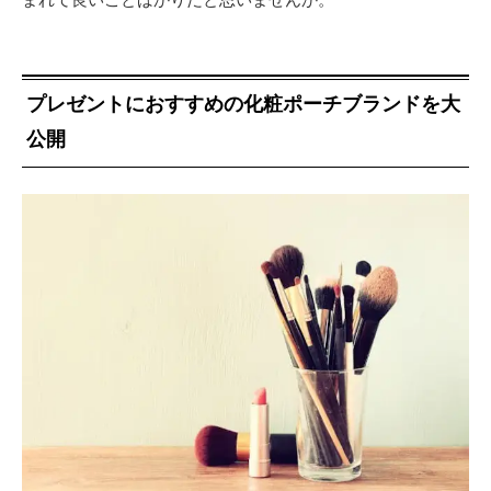
プレゼントにおすすめの化粧ポーチブランドを大
公開