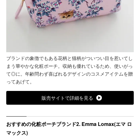
ブランドの象徴でもある花柄と猫柄がついつい目を惹いてし
まう華やかな化粧ポーチ。収納も優れているため、使いがっ
て◎に。年齢問わず喜ばれるデザインのコスメアイテムを贈
ってあげて。
販売サイトで詳細を見る
おすすめの化粧ポーチブランド2. Emma Lomax(エマ ロ
マックス)