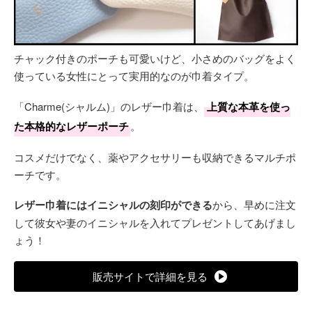
チャック付きのポーチも可愛いけど、小さめのバッグをよく
使っている女性にとって実用的なのが巾着タイプ。
「Charme(シャルム)」のレザー巾着は、
上質な本革を使っ
た本格的なレザーポーチ
。
コスメだけでなく、薬やアクセサリーも収納できるマルチポ
ーチです。
レザー巾着にはイニシャルの刻印ができる
から、早めに注文
して彼女や妻のイニシャルを入れてプレゼントしてあげまし
ょう！
販売サイトで詳細を見る