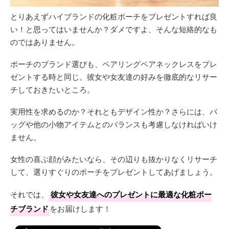
とりあえずハイブランドの化粧ポーチをプレゼントすれば良
い！と思ってはいませんか？ダメですよ、そんな短絡的なも
のではありません。
ポーチのブランド選びも、ペアリングペアネックレスをプレ
ゼントする時と同じ。彼女や女友達の好みを徹底的なリサー
チしておきたいところ。
実用性を求めるのか？それともデザイン性か？さらには、バ
ッグや他の小物アイテムとのバランスも考慮しなければいけ
ません。
女性の喜ぶ顔がみたいなら、その辺りも抜かりなくリサーチ
して、選りすぐりのポーチをプレゼントしてあげましょう。
それでは、
彼女や女友達へのプレゼントに最適な化粧ポー
チブランド
をお届けします！