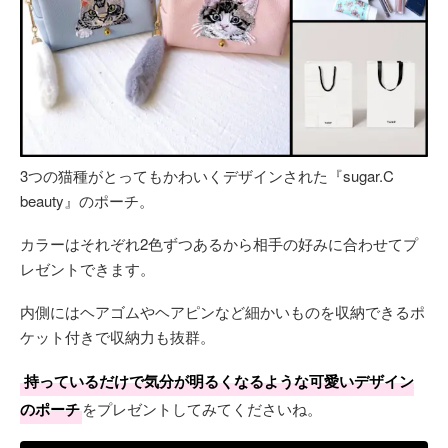
3つの猫種がとってもかわいくデザインされた『sugar.C
beauty』のポーチ。
カラーはそれぞれ2色ずつあるから相手の好みに合わせてプ
レゼントできます。
内側にはヘアゴムやヘアピンなど細かいものを収納できるポ
ケット付きで収納力も抜群。
持っているだけで気分が明るくなるような可愛いデザイン
のポーチ
をプレゼントしてみてくださいね。