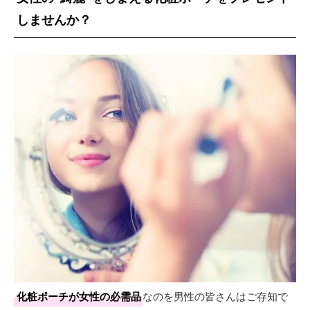
しませんか？
化粧ポーチが女性の必需品
なのを男性の皆さんはご存知で