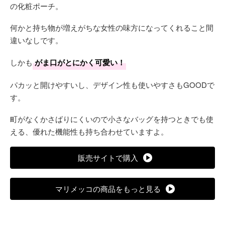
の化粧ポーチ。
何かと持ち物が増えがちな女性の味方になってくれること間
違いなしです。
しかも
がま口がとにかく可愛い！
パカッと開けやすいし、デザイン性も使いやすさもGOODで
す。
町がなくかさばりにくいので小さなバッグを持つときでも使
える、優れた機能性も持ち合わせていますよ。
販売サイトで購入
マリメッコの商品をもっと見る