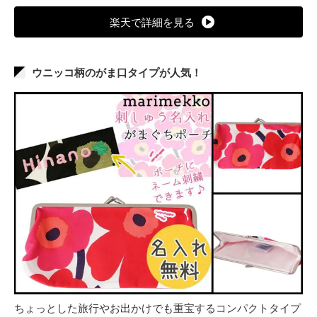
楽天で詳細を見る
ウニッコ柄のがま口タイプが人気！
ちょっとした旅行やお出かけでも重宝するコンパクトタイプ