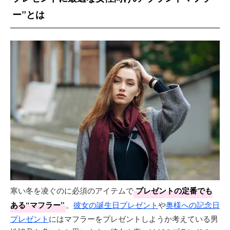
ー”とは
寒い冬を凌ぐのに必須のアイテムで
プレゼントの定番でも
ある“マフラー”
。
彼女の誕生日プレゼント
や
奥様への記念日
プレゼント
にはマフラーをプレゼントしようか考えている男