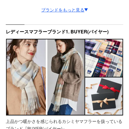
ブランドをもっと見る
GUCCI(グッチ)
レディースマフラーブランド1. BUYER(バイヤー)
LOUIS VUITTON(ルイ・ヴィトン)
CARTIER (カルティエ
ヴィヴィアンウエストウッド
Ralph Lauren (ラルフローレン)
Joshua Ellis（ジョシュアエリス）
Filomo（フィローモ）
CORNERS（コーナーズ）
ガリャルダガランテ
GIVENCHY（ジバンシィ）
上品かつ暖かさを感じられるカシミヤマフラーを扱っている
HERMES（エルメス）
ブランド『BUYER(バイヤー)』。