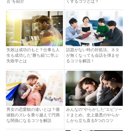
言”を紹介
くするコツとは？
失敗は成功のもと？仕事も人
話題がない時の対処法。ネタ
生も成功した“勝ち組”に学ぶ
が無くなっても会話を弾ませ
失敗学とは
るコツを解説！
男女の恋愛観の違いとは？価
みんなの“やらかした”エピソー
値観のズレを乗り越えて円満
ドまとめ。史上最悪のやらか
な関係になるコツを解説
しから立ち直る5つのコツ