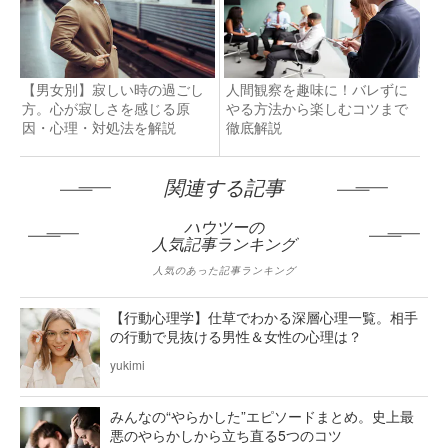
【男女別】寂しい時の過ごし
人間観察を趣味に！バレずに
方。心が寂しさを感じる原
やる方法から楽しむコツまで
因・心理・対処法を解説
徹底解説
関連する記事
ハウツーの
人気記事ランキング
人気のあった記事ランキング
【行動心理学】仕草でわかる深層心理一覧。相手
の行動で見抜ける男性＆女性の心理は？
yukimi
みんなの“やらかした”エピソードまとめ。史上最
悪のやらかしから立ち直る5つのコツ