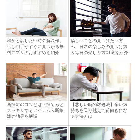
誰かと話したい時の解決作。
楽しいことの見つけたい方
話し相手がすぐに見つかる無
へ。日常の楽しみの見つけ方
料アプリのおすすめを紹介
＆毎日の楽しみ方31選を紹介
断捨離のコツとは？捨てると
【悲しい時の対処法】辛い気
スッキリするアイテム＆断捨
持ちを乗り越えて前向きにな
離の効果を解説
る方法とは