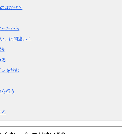
のはなぜ？
なったから
い」は間違い！
法
みる
インを飲む
給を行う
する