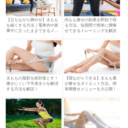
【立ちながら脚やせ】太もも
内もも痩せの効果を即効で得
を細くする方法｜電車内や家
る方法。短期間で簡単に脚痩
事中に立ったままできるメニ
せできるトレーニングを解説
ュー集
太ももの脂肪を絶対落とす！
【寝ながらできる】太もも裏
痩せにくい下半身太りを解消
が痩せるダイエット方法。簡
する方法を解説！
単脚痩せメニューを大公開！