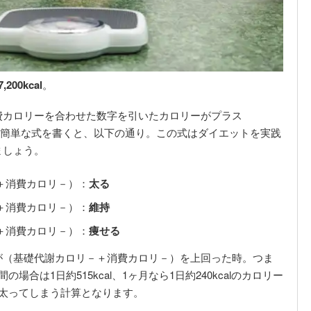
00kcal
。
費カロリーを合わせた数字を引いたカロリーがプラス
ります。簡単な式を書くと、以下の通り。この式はダイエットを実践
ましょう。
－＋消費カロリ－）：
太る
－＋消費カロリ－）：
維持
－＋消費カロリ－）：
痩せる
が（基礎代謝カロリ－＋消費カロリ－）を上回った時。つま
間の場合は1日約515kcal、1ヶ月なら1日約240kcalのカロリー
太ってしまう計算となります。