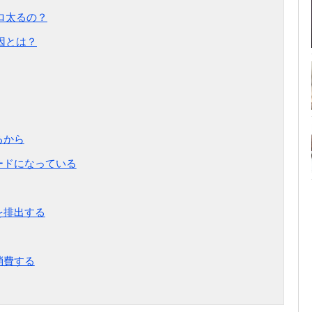
ロ太るの？
因とは？
るから
ードになっている
を排出する
消費する