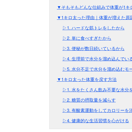
▼そもそもどんな仕組みで体重が1キ
▼1キロ太った理由｜体重が増えた原
▷1. ハードな筋トレをしたから
▷2. 単に食べすぎたから
▷3. 便秘が数日続いているから
▷4. 生理前で水分を溜め込んでい
▷5. 水分不足で水分を溜め込むモ
▼1キロ太った体重を戻す方法
▷1. 水をたくさん飲み不要な水分
▷2. 糖質の摂取量を減らす
▷3. 有酸素運動をしてカロリーを
▷4. 健康的な生活習慣を心がける