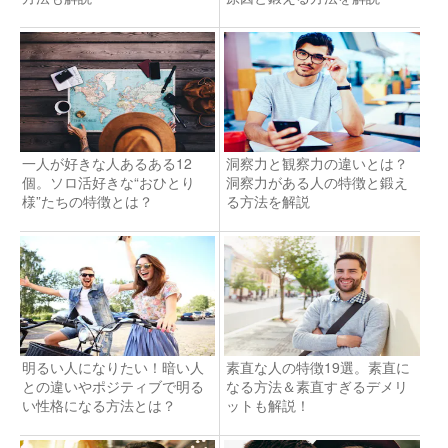
一人が好きな人あるある12
洞察力と観察力の違いとは？
個。ソロ活好きな“おひとり
洞察力がある人の特徴と鍛え
様”たちの特徴とは？
る方法を解説
明るい人になりたい！暗い人
素直な人の特徴19選。素直に
との違いやポジティブで明る
なる方法＆素直すぎるデメリ
い性格になる方法とは？
ットも解説！