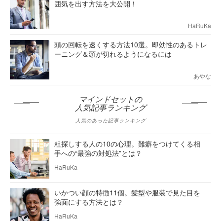
囲気を出す方法を大公開！
HaRuKa
頭の回転を速くする方法10選。即効性のあるトレ
ーニング＆頭が切れるようになるには
あやな
マインドセットの
人気記事ランキング
人気のあった記事ランキング
粗探しする人の10の心理。難癖をつけてくる相
手への“最強の対処法”とは？
HaRuKa
いかつい顔の特徴11個。髪型や服装で見た目を
強面にする方法とは？
HaRuKa