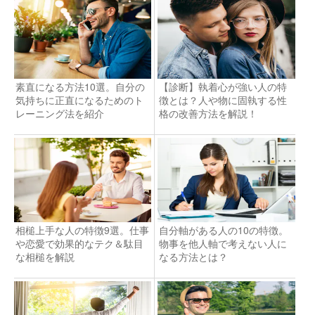
素直になる方法10選。自分の
【診断】執着心が強い人の特
気持ちに正直になるためのト
徴とは？人や物に固執する性
レーニング法を紹介
格の改善方法を解説！
相槌上手な人の特徴9選。仕事
自分軸がある人の10の特徴。
や恋愛で効果的なテク＆駄目
物事を他人軸で考えない人に
な相槌を解説
なる方法とは？