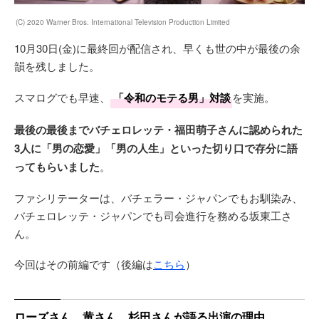
(C) 2020 Warner Bros. International Television Production Limited
10月30日(金)に最終回が配信され、早くも世の中が最後の余
韻を残しました。
スマログでも早速、
「令和のモテる男」対談
を実施。
最後の最後までバチェロレッテ・福田萌子さんに認められた
3人に「男の恋愛」「男の人生」といった切り口で存分に語
ってもらいました
。
ファシリテーターは、バチェラー・ジャパンでもお馴染み、
バチェロレッテ・ジャパンでも司会進行を務める坂東工さ
ん。
今回はその前編です（後編は
こちら
）
ローズさん、黄さん、杉田さんが語る出演の理由