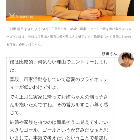
【杉田 陽平(すぎた ようへい)】三重県出身、35歳・画家。“アートで愛を奪い取れ”のフレ
ーズそのまま、独特な世界感と素直な愛が見る人を魅了する。物腰柔らかく周囲に好かれ
る存在。通称：杉ちゃん。
杉田さん
僕は比較的、何気ない理由でエントリーしまし
た。
普段、画家活動をしていて恋愛のプライオリテ
ィーが低いわけですよ。
でも正月に実家に帰ってお姉ちゃんの甥っ子さ
んを抱いたんですね。その営みをすごい尊く感
じて。
結婚や家族を持つのは簡単そうに見えてすごい
大きなゴール、ゴールというか営みだなぁと思
いまして、本気で考えたいということで参加し