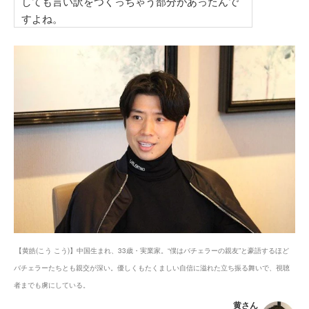
しても言い訳をつくっちゃう部分があったんで
すよね。
【黄皓(こう こう)】中国生まれ、33歳・実業家。“僕はバチェラーの親友”と豪語するほど
バチェラーたちとも親交が深い。優しくもたくましい自信に溢れた立ち振る舞いで、視聴
者までも虜にしている。
黄さん