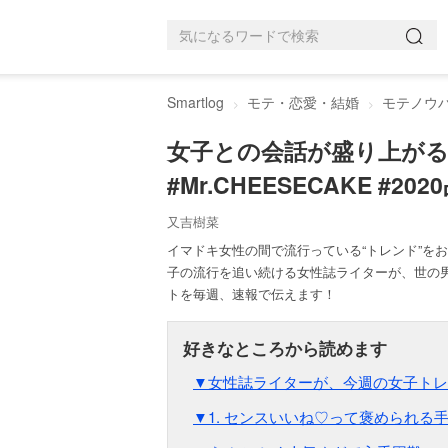
Smartlog
モテ・恋愛・結婚
モテノウ
女子との会話が盛り上がる
#Mr.CHEESECAKE #2
又吉樹菜
イマドキ女性の間で流行っている“トレンド”を
子の流行を追い続ける女性誌ライターが、世の
トを毎週、速報で伝えます！
▼女性誌ライターが、今週の女子トレ
▼1. センスいいね♡って褒められる手土産