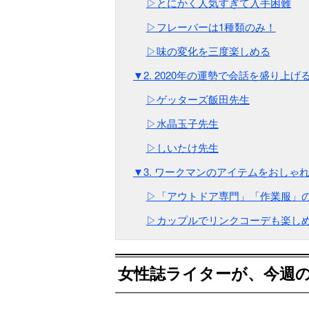
▷とにかく人気すぎて入手困難
▷フレーバーは1種類のみ！
▷味の変化を三度楽しめる
▼2. 2020年の運勢で会話を盛り上げる！
▷ゲッターズ飯田先生
▷水晶玉子先生
▷しいたけ先生
▼3. ワークマンのアイテムをおしゃ
▷「アウトドア専門」「作業服」
▷カップルでリンクコーデも楽し
女性誌ライターが、今週