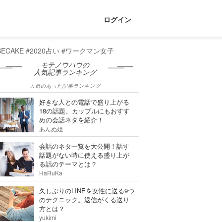
ログイン
CAKE #2020占い #ワークマン女子
モテノウハウの
人気記事ランキング
人気のあった記事ランキング
好きな人との電話で盛り上がる
18の話題。カップルにもおすす
めの会話ネタを紹介！
あんぬ姐
会話のネタ一覧を大公開！話す
話題がない時に使える盛り上が
る話のテーマとは？
HaRuKa
久しぶりのLINEを女性に送る9つ
のテクニック。返信がくる送り
方とは？
yukimi