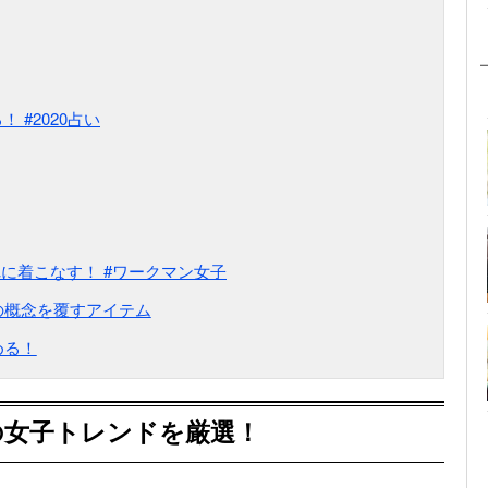
 #2020占い
れに着こなす！ #ワークマン女子
の概念を覆すアイテム
める！
の女子トレンドを厳選！