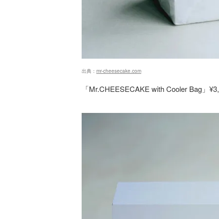
出典：
mr-cheesecake.com
「Mr.CHEESECAKE with Cooler Bag」¥3,