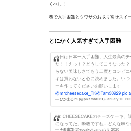
くべし！
巷で入手困難とウワサのお取り寄せスイ
とにかく人気すぎて入手困難
今日は日本一入手困難、人生最高のチ
た！！えっ！？どうしてこうなった？
らない美味しさでもう二度とコンビニ
キは買わないと心に決めました。いつ
ーキ作ってくださいお願いします
@mrcheesecake_TK
@Tam30929
pic.
— ぴかまる?⚡ (@pikamaru61)
January 10, 20
Mr. CHEESECAKEのチーズケーキ、販
になってた。瞬殺ですね…どんな味な
— 今西由加 (@yucako)
January 5, 2020