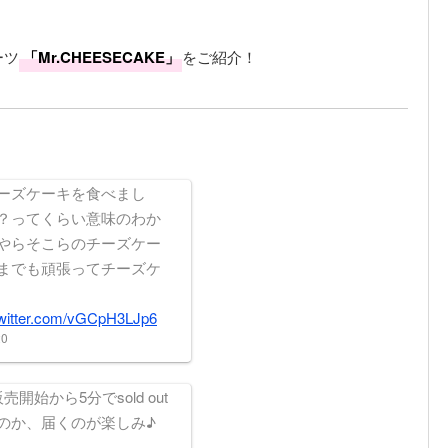
ーツ
「Mr.CHEESECAKE」
をご紹介！
ーズケーキを食べまし
？ってくらい意味のわか
やらそこらのチーズケー
までも頑張ってチーズケ
twitter.com/vGCpH3LJp6
20
売開始から5分でsold out
のか、届くのが楽しみ♪