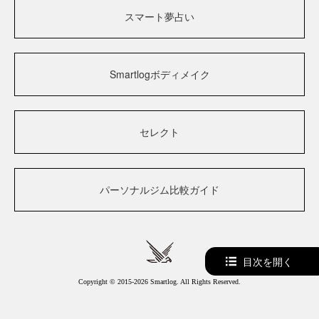
スマート夢占い
Smartlogボディメイク
セレクト
パーソナルジム比較ガイド
目次を開く
Copyright © 2015-2026 Smartlog. All Rights Reserved.