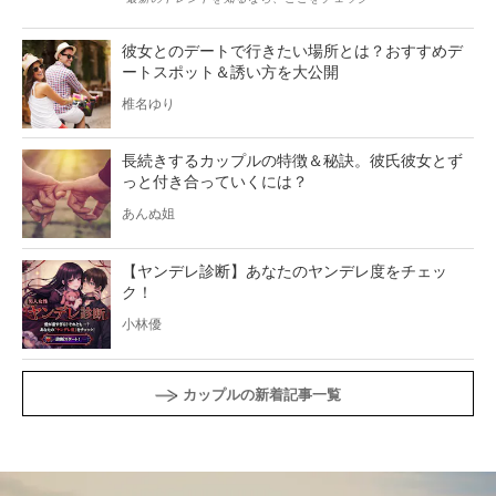
彼女とのデートで行きたい場所とは？おすすめデ
ートスポット＆誘い方を大公開
椎名ゆり
長続きするカップルの特徴＆秘訣。彼氏彼女とず
っと付き合っていくには？
あんぬ姐
【ヤンデレ診断】あなたのヤンデレ度をチェッ
ク！
小林優
カップルの新着記事一覧