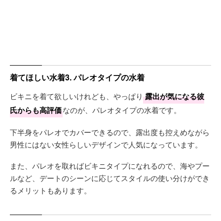
着てほしい水着3. パレオタイプの水着
ビキニを着て欲しいけれども、やっぱり
露出が気になる彼
氏からも高評価
なのが、パレオタイプの水着です。
下半身をパレオでカバーできるので、露出度も控えめながら
男性にはない女性らしいデザインで人気になっています。
また、パレオを取ればビキニタイプになれるので、海やプー
ルなど、デートのシーンに応じてスタイルの使い分けができ
るメリットもあります。