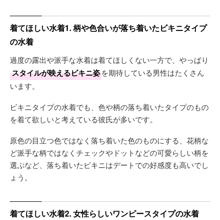
着てほしい水着1. 柄や色合いが落ち着いたビキニタイプ
の水着
過度の露出や派手な水着は着てほしくない一方で、やっぱり
スタイルが映えるビキニ姿
を期待している男性はたくさん
います。
ビキニタイプの水着でも、色や柄の落ち着いたタイプのもの
を着て欲しいと考えている彼氏が多いです。
原色の目立つ色ではなく落ち着いた色のものにする、花柄な
ど派手な柄ではなくチェックやドットなどの可愛らしい柄を
選ぶなど、落ち着いたビキニはデートでの好感度も高いでし
ょう。
着てほしい水着2. 女性らしいワンピースタイプの水着