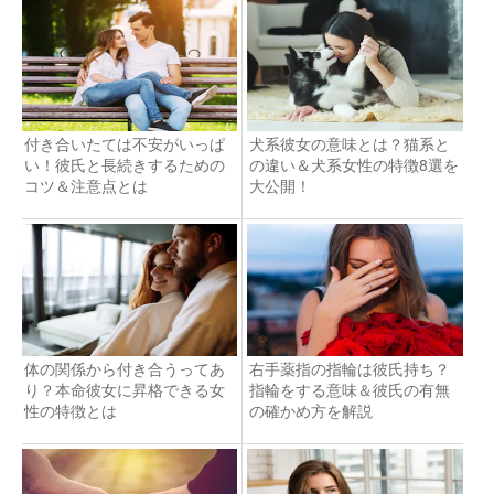
付き合いたては不安がいっぱ
犬系彼女の意味とは？猫系と
い！彼氏と長続きするための
の違い＆犬系女性の特徴8選を
コツ＆注意点とは
大公開！
体の関係から付き合うってあ
右手薬指の指輪は彼氏持ち？
り？本命彼女に昇格できる女
指輪をする意味＆彼氏の有無
性の特徴とは
の確かめ方を解説