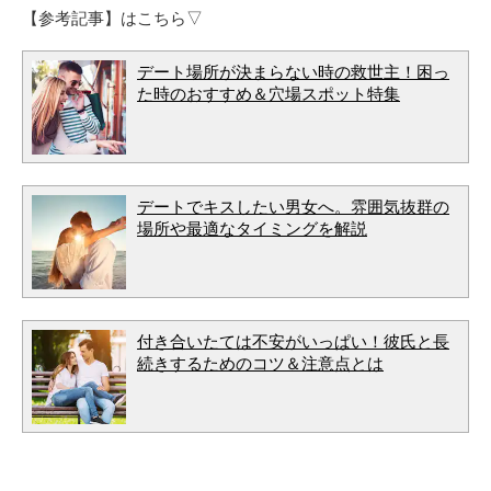
【参考記事】はこちら▽
デート場所が決まらない時の救世主！困っ
た時のおすすめ＆穴場スポット特集
デートでキスしたい男女へ。雰囲気抜群の
場所や最適なタイミングを解説
付き合いたては不安がいっぱい！彼氏と長
続きするためのコツ＆注意点とは