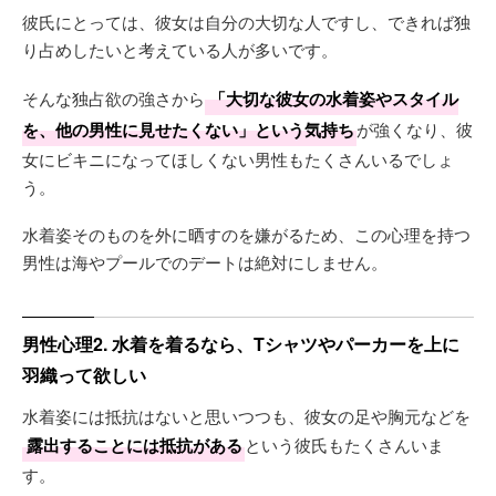
彼氏にとっては、彼女は自分の大切な人ですし、できれば独
り占めしたいと考えている人が多いです。
そんな独占欲の強さから
「大切な彼女の水着姿やスタイル
を、他の男性に見せたくない」という気持ち
が強くなり、彼
女にビキニになってほしくない男性もたくさんいるでしょ
う。
水着姿そのものを外に晒すのを嫌がるため、この心理を持つ
男性は海やプールでのデートは絶対にしません。
男性心理2. 水着を着るなら、Tシャツやパーカーを上に
羽織って欲しい
水着姿には抵抗はないと思いつつも、彼女の足や胸元などを
露出することには抵抗がある
という彼氏もたくさんいま
す。