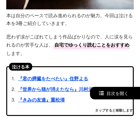
本は自分のペースで読み進められるのが魅力。今回は泣ける
本を3冊ご紹介していきます。
思わず涙がこぼれてしまう作品ばかりなので、人に涙を見ら
れるのが苦手な人は、
自宅でゆっくり読むことをおすすめ
します。
泣ける本
『君の膵臓をたべたい』住野よる
『世界から猫が消えたなら』川村元気
目次を開く
『きみの友達』重松清
タップすると移動します
泣ける本①『君の膵臓をたべたい』住野よる