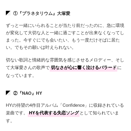
①『プラネタリウム』大塚愛
ずっと一緒にいられることが当たり前だったのに、急に環境
が変化して大切な人と一緒に過ごすことが出来なくなってし
まった。今すぐにでも会いたい、もう一度だけそばに居た
い。でもその願いは叶えられない。
切ない歌詞と情緒的な雰囲気を感じさせるメロディー、そし
て大塚愛さんの歌声で
切なさが心に響く泣けるバラード
に
なっています。
②『NAO』HY
HYの待望の4作目アルバム「Confidence」に収録されている
楽曲です。
HYを代表する失恋ソング
として知られていま
す。