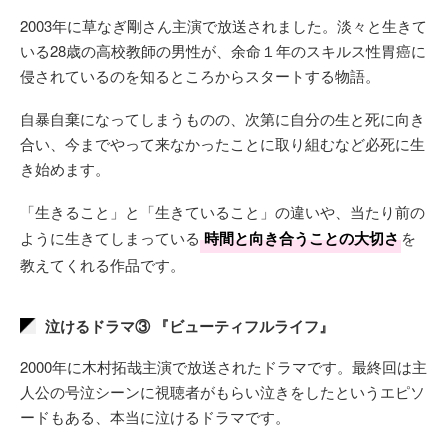
2003年に草なぎ剛さん主演で放送されました。淡々と生きて
いる28歳の高校教師の男性が、余命１年のスキルス性胃癌に
侵されているのを知るところからスタートする物語。
自暴自棄になってしまうものの、次第に自分の生と死に向き
合い、今までやって来なかったことに取り組むなど必死に生
き始めます。
「生きること」と「生きていること」の違いや、当たり前の
ように生きてしまっている
時間と向き合うことの大切さ
を
教えてくれる作品です。
泣けるドラマ③ 『ビューティフルライフ』
2000年に木村拓哉主演で放送されたドラマです。最終回は主
人公の号泣シーンに視聴者がもらい泣きをしたというエピソ
ードもある、本当に泣けるドラマです。