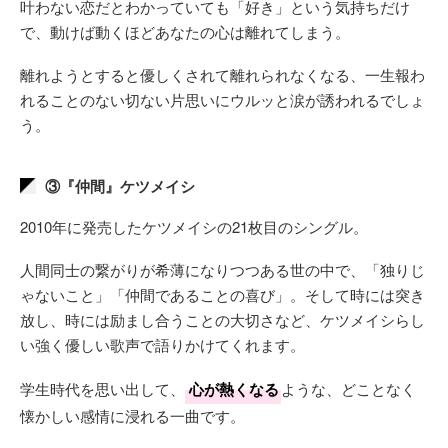
叶わない恋だとわかっていても「好き」という気持ちだけ
で、動けば動くほどあなたの心は離れてしまう。
離れようとすると優しくされて離れられなくなる、一生報わ
れることのない切ない片思いにウルッと涙が誘われるでしょ
う。
③『仲間』ケツメイシ
2010年に発売したケツメイシの21枚目のシングル。
人間同士の繋がりが希薄になりつつある世の中で、「独りじ
ゃないこと」「仲間であることの喜び」。そして時には突き
放し、時には励まし合うことの大切さなど、ケツメイシらし
い強く優しい歌声で語りかけてくれます。
学生時代を思い出して、
心が熱くなる
ような、どことなく
懐かしい感情に浸れる一曲です。