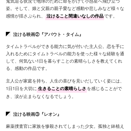
鬼気迫る状況で地球のために命をかけて小惑星へ飛び立つ
姿。そして、娘と父親の親子愛など感動や悲しみなど様々な
感情が揺さぶられ、
泣けること間違いなしの作品
です。
泣ける映画②『アバウト・タイム』
タイムトラベルができる能力に気が付いた主人公。恋を手に
入れるためにタイムトラベルの能力を使った様々な経験を通
して、何気ない1日を暮らすことの素晴らしさを教えてくれ
る、感動の作品です。
主人公が家庭を持ち、人生の喜びを見いだしていく姿には、
1日1日を大切に
生きることの素晴らしさ
を感じることがで
き、涙が止まらなくなるでしょう。
泣ける映画③『レオン』
麻薬捜査官に家族を惨殺されてしまった少女。孤独と鉢植え