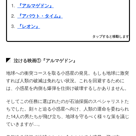
『アルマゲドン』
『アバウト・タイム』
『レオン』
タップすると移動します
泣ける映画①『アルマゲドン』
地球への衝突コースを取る小惑星の発見。もしも地球に激突
すれば人類の破滅は免れない状況。これを回避するために
は、小惑星を内側も爆弾を仕掛け破壊するしかありません。
そしてこの任務に選ばれたのが石油採掘のスペシャリストた
ちでした。刻々と迫る小惑星へ向け、人類の運命を委ねられ
た14人の男たちが飛び立ち、地球を守るべく様々な策を議じ
ていきますが…。