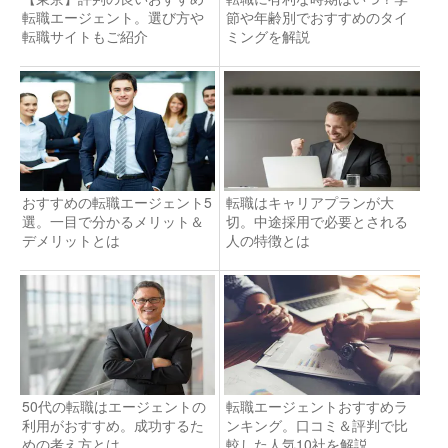
転職エージェント。選び方や
節や年齢別でおすすめのタイ
転職サイトもご紹介
ミングを解説
おすすめの転職エージェント5
転職はキャリアプランが大
選。一目で分かるメリット＆
切。中途採用で必要とされる
デメリットとは
人の特徴とは
50代の転職はエージェントの
転職エージェントおすすめラ
利用がおすすめ。成功するた
ンキング。口コミ＆評判で比
めの考え方とは
較した人気10社を解説