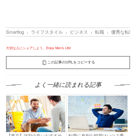
Smartlog
ライフスタイル
ビジネス
転職
優秀な転職
大切な人にシェアしよう。Enjoy Men’s Life!
この記事のURLをコピーする
よく一緒に読まれる記事
【東京】評判の良いおすすめ
転職に有利な時期はいつ？季