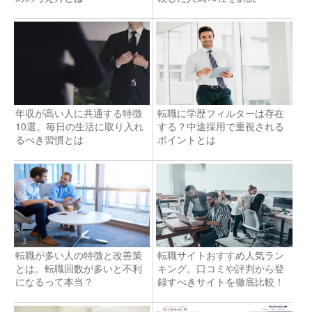
年収が高い人に共通する特徴
転職に学歴フィルターは存在
10選。毎日の生活に取り入れ
する？中途採用で重視される
るべき習慣とは
ポイントとは
転職が多い人の特徴と改善策
転職サイトおすすめ人気ラン
とは。転職回数が多いと不利
キング。口コミや評判から登
になるって本当？
録すべきサイトを徹底比較！