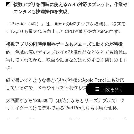
複数アプリを同時に使えるWi-Fi対応タブレット。作業や
エンタメも快適操作を実現。
『iPad Air（M2）』は、AppleのM2チップを搭載し、従来モ
デルよりも最大15％向上したCPU性能が魅力のiPadです。
複数アプリの同時使用やゲームもスムーズに動くのが特徴
的
。色域の広いディスプレイが映像作品などをとても綺麗に
写してくれるから、映画や動画などはものすごく楽しめます
よ。
紙で書いてるような書き心地が特徴のApple Pencilにも対応
しているので、メモやイラスト制作も快適に行えます。
目次を開く
大画面ながら128,800円（税込）からとリーズナブルで、ク
リエイター向けモデルであるiPad Proよりも手頃な価格。
突き抜けた性能はないものの、普段使いには全く問題ない使
用感で、
コスパを重視する方におすすめ
です。