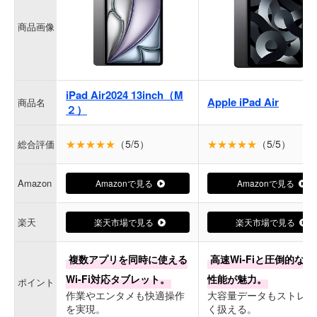
商品画像
iPad Air2024 13inch（M
Apple iPad Air
商品名
２）
★★★★★
（5/5）
★★★★★
（5/5）
総合評価
Amazon
Amazonで見る
Amazonで見る
楽天
楽天市場で見る
楽天市場で見る
複数アプリを同時に使える
高速Wi-Fiと圧倒的な処
Wi-Fi対応タブレット。
性能が魅力。
ポイント
作業やエンタメも快適操作
大容量データもストレス
を実現。
く扱える。