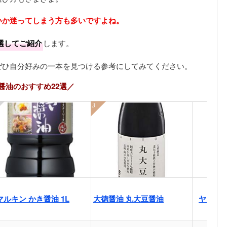
いか迷ってしまう方も多いですよね。
選してご紹介
します。
ぜひ自分好みの一本を見つける参考にしてみてください。
醤油のおすすめ22選／
マルキン かき醤油 1L
大徳醤油 丸大豆醤油
ヤマロク