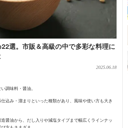
め22選。市販＆高級の中で多彩な料理に
は
2025.06.18
ない調味料・醤油。
再仕込み・溜まりといった種類があり、風味や使い方も大き
醸造醤油から、だし入りや減塩タイプまで幅広くラインナッ
選び方もさまざま。