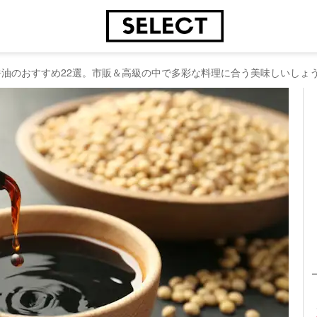
】醤油のおすすめ22選。市販＆高級の中で多彩な料理に合う美味しいしょ