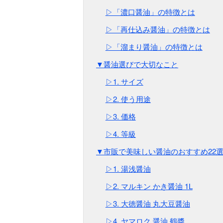
▷「濃口醤油」の特徴とは
▷「再仕込み醤油」の特徴とは
▷「溜まり醤油」の特徴とは
▼醤油選びで大切なこと
▷1. サイズ
▷2. 使う用途
▷3. 価格
▷4. 等級
▼市販で美味しい醤油のおすすめ22
▷1. 湯浅醤油
▷2. マルキン かき醤油 1L
▷3. 大徳醤油 丸大豆醤油
▷4. ヤマロク 醤油 鶴醬