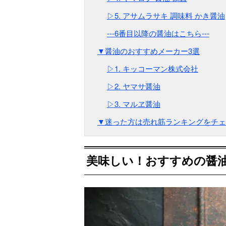
▷5. アサムラサキ 調味料 かき醤油
---6番目以降の醤油はこちら---
▼醤油のおすすめメーカー3選
▷1. キッコーマン株式会社
▷2. ヤマサ醤油
▷3. マルヱ醤油
▼迷った方は売れ筋ランキングをチェ
美味しい！おすすめの醤