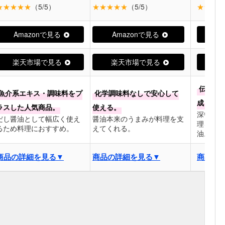
★★★★★
（5/5）
★★★★★
（5/5）
★★★★
Amazonで見る
Amazonで見る
Am
楽天市場で見る
楽天市場で見る
楽
伝統的
魚介系エキス・調味料をプ
化学調味料なしで安心して
成された
ラスした人気商品。
使える。
深いコク
だし醤油として幅広く使え
醤油本来のうまみが料理を支
理を格上
るため料理におすすめ。
えてくれる。
油。
商品の詳細を見る▼
商品の詳細を見る▼
商品の