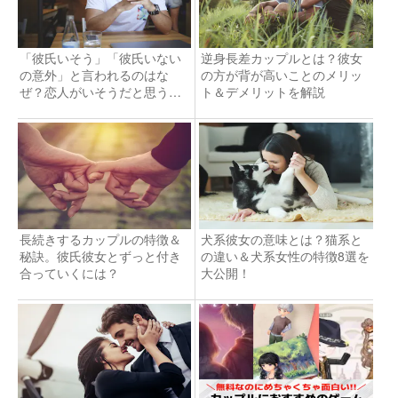
「彼氏いそう」「彼氏いない
逆身長差カップルとは？彼女
の意外」と言われるのはな
の方が背が高いことのメリッ
ぜ？恋人がいそうだと思う理
ト＆デメリットを解説
由とは
長続きするカップルの特徴＆
犬系彼女の意味とは？猫系と
秘訣。彼氏彼女とずっと付き
の違い＆犬系女性の特徴8選を
合っていくには？
大公開！