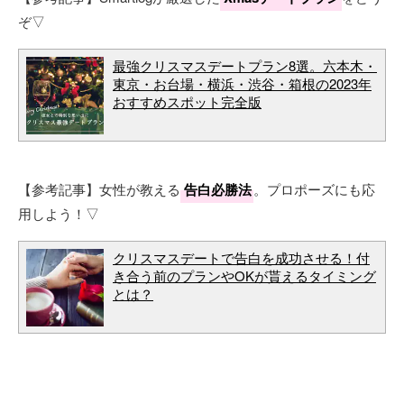
ぞ▽
最強クリスマスデートプラン8選。六本木・
東京・お台場・横浜・渋谷・箱根の2023年
おすすめスポット完全版
【参考記事】女性が教える
告白必勝法
。プロポーズにも応
用しよう！▽
クリスマスデートで告白を成功させる！付
き合う前のプランやOKが貰えるタイミング
とは？