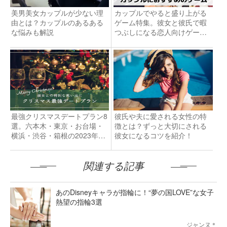
美男美女カップルが少ない理
カップルでやると盛り上がる
由とは？カップルのあるある
ゲーム特集。彼女と彼氏で暇
な悩みも解説
つぶしになる恋人向けゲーム
とは？
最強クリスマスデートプラン8
彼氏や夫に愛される女性の特
選。六本木・東京・お台場・
徴とは？ずっと大切にされる
横浜・渋谷・箱根の2023年お
彼女になるコツを紹介！
すすめスポット完全版
関連する記事
あのDisneyキャラが指輪に！“夢の国LOVE”な女子
熱望の指輪3選
ジャンヌ＊