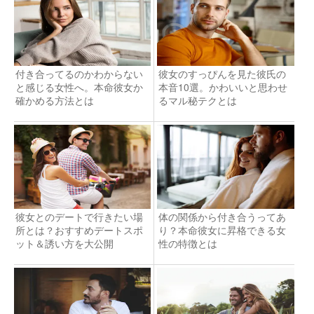
付き合ってるのかわからない
彼女のすっぴんを見た彼氏の
と感じる女性へ。本命彼女か
本音10選。かわいいと思わせ
確かめる方法とは
るマル秘テクとは
彼女とのデートで行きたい場
体の関係から付き合うってあ
所とは？おすすめデートスポ
り？本命彼女に昇格できる女
ット＆誘い方を大公開
性の特徴とは