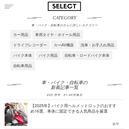
CATEGORY
車・バイク・自転車のさらに詳しいカテゴリー
カー用品
車用タイヤ・ホイール用品
ドライブレコーダー
カーAV機器
洗車・お手入れ用品
バイク本体
バイク用品
自転車・ロードバイク本体
自転車用品
車・バイク・自転車の
新着記事一覧
203
件中
21
-
40
件表示
【2025年】バイク用ヘルメットロックのおすす
め16選。車体に固定できる人気商品を厳選
恭平