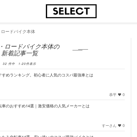
・ロードバイク本体
・ロードバイク本体の
新着記事一覧
32
件中
1
-
20
件表示
おすすめランキング。初心者に人気のコスパ最強車とは
恭平
0
自転車のおすすめ14選｜激安価格の人気メーカーとは
すーさん
0
りたたみ自転車14選。安い速いのコスパ最強バイクとは