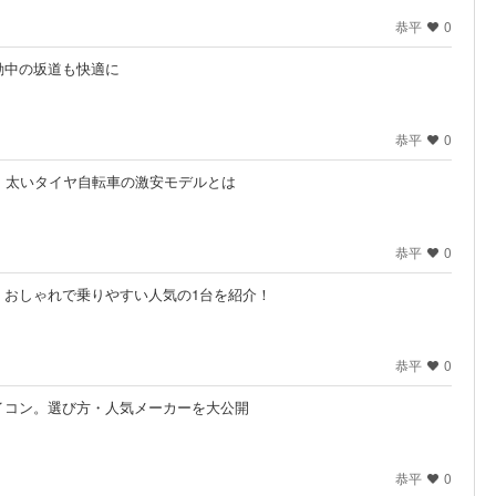
恭平
0
勤中の坂道も快適に
恭平
0
｜太いタイヤ自転車の激安モデルとは
恭平
0
｜おしゃれで乗りやすい人気の1台を紹介！
恭平
0
イコン。選び方・人気メーカーを大公開
恭平
0