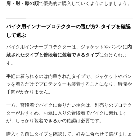
肩・肘・膝の順
で優先的に購入していくようにしましょう。
バイク用インナープロテクターの選び方2. タイプを確認
して選ぶ
バイク用インナープロテクターは、ジャケットやパンツに
内
蔵されたタイプと普段着に装着できるタイプ
に分けられま
す。
手軽に着られるのは内蔵されたタイプで、ジャケットやパン
ツを着るだけでプロテクターも装着することになり、時間や
手間がかかりません。
一方、普段着でバイクに乗りたい場合は、別売りのプロテク
ターがおすすめ。お気に入りの普段着でバイクに乗れます
が、しっかり装着できるかの確認は必要です。
購入する前にタイプを確認して、好みに合わせて選びましょ