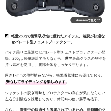
Amazonで見る
軽量250gで衝撃吸収性に優れたアイテム。着脱が快適な
セパレート型チェストプロテクター。
バイク乗りに最適なセパレート型チェストプロテクターが登
場。250gよ軽量設計でありながら、世界最高クラスの剛性を
持つ素材を使用し、胸部全体をしっかり守ります。
厚さ17mmの薄型構造ながら、衝撃吸収性にも優れており、
安心してライディングを楽しめます
。
ジャケットの脱ぎ着時もプロテクターの存在が気にならない
左右分割構造を採用しており、休憩時の使い勝手も抜群。
さらに、
着用中の快適性も考慮されているため、長時間のツ