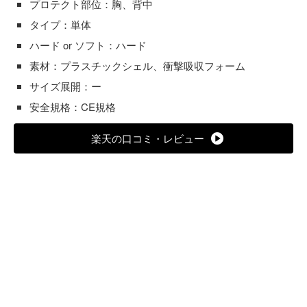
プロテクト部位：胸、背中
タイプ：単体
ハード or ソフト：ハード
素材：プラスチックシェル、衝撃吸収フォーム
サイズ展開：ー
安全規格：CE規格
楽天の口コミ・レビュー