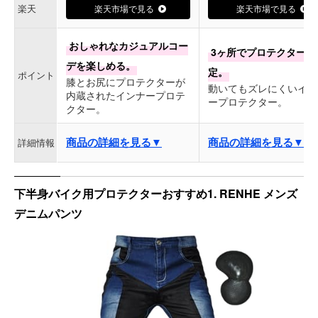
楽天
楽天市場で見る
楽天市場で見る
おしゃれなカジュアルコー
3ヶ所でプロテクターを
デを楽しめる。
定。
ポイント
膝とお尻にプロテクターが
動いてもズレにくいイン
内蔵されたインナープロテ
ープロテクター。
クター。
商品の詳細を見る▼
商品の詳細を見る▼
詳細情報
下半身バイク用プロテクターおすすめ1. RENHE メンズ
デニムパンツ