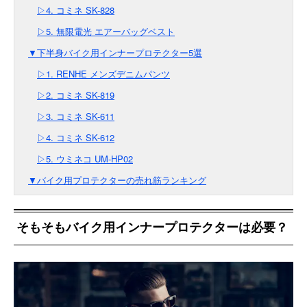
▷4. コミネ SK-828
▷5. 無限電光 エアーバッグベスト
▼下半身バイク用インナープロテクター5選
▷1. RENHE メンズデニムパンツ
▷2. コミネ SK-819
▷3. コミネ SK-611
▷4. コミネ SK-612
▷5. ウミネコ UM-HP02
▼バイク用プロテクターの売れ筋ランキング
そもそもバイク用インナープロテクターは必要？