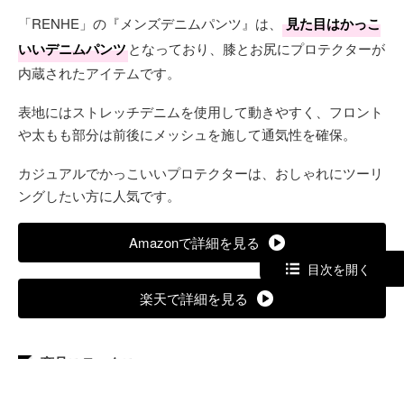
「RENHE」の『メンズデニムパンツ』は、
見た目はかっこ
いいデニムパンツ
となっており、膝とお尻にプロテクターが
内蔵されたアイテムです。
表地にはストレッチデニムを使用して動きやすく、フロント
や太もも部分は前後にメッシュを施して通気性を確保。
カジュアルでかっこいいプロテクターは、おしゃれにツーリ
ングしたい方に人気です。
Amazonで詳細を見る
目次を開く
楽天で詳細を見る
商品ステータス
プロテクト部位：膝、お尻