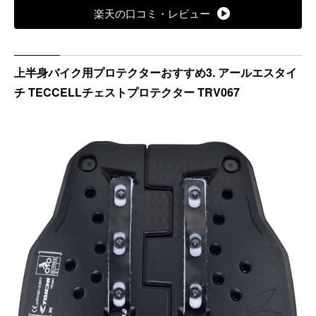
楽天の口コミ・レビュー
上半身バイク用プロテクターおすすめ3. アールエスタイ
チ TECCELLチェストプロテクター TRV067