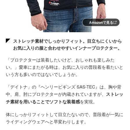
Amazonで見る
ストレッチ素材でしっかりフィット。目立ちにくいから
お気に入りの服と合わせやすいインナープロテクター。
「プロテクターは装着したいけど、おしゃれも楽しみた
い。」愛車にまたがる時は、お気に入りの普段着を着たいと
いう方も多いのではないでしょうか。
「デイトナ」の『ヘンリービギンズ SAS-TEC』は、胸や背
中、肩、肘にプロテクターが内蔵されていますが、
ストレッ
チ素材を用いることでソフトな装着感
を実現。
体にしっかりフィットして目立たないので、普段着が一気に
ライディングウェアへと早変わりします。