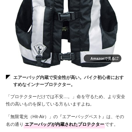
Amazonで見る
エアーバッグ内蔵で安全性が高い。バイク初心者におす
すめなインナープロテクター。
「プロテクターだけでは不安…。」命を守るため、より安全
性の高いものを探している方もいますよね。
「無限電光（Hit-Air）」の『エアーバッグベスト』は、その
名の通り
エアーバッグが内蔵されたプロテクター
です。