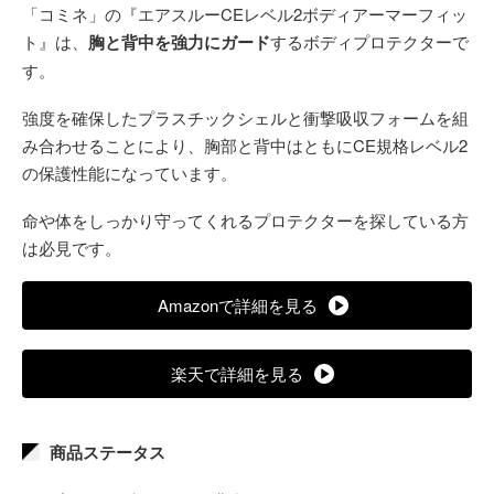
「コミネ」の『エアスルーCEレベル2ボディアーマーフィッ
ト』は、
胸と背中を強力にガード
するボディプロテクターで
す。
強度を確保したプラスチックシェルと衝撃吸収フォームを組
み合わせることにより、胸部と背中はともにCE規格レベル2
の保護性能になっています。
命や体をしっかり守ってくれるプロテクターを探している方
は必見です。
Amazonで詳細を見る
楽天で詳細を見る
商品ステータス