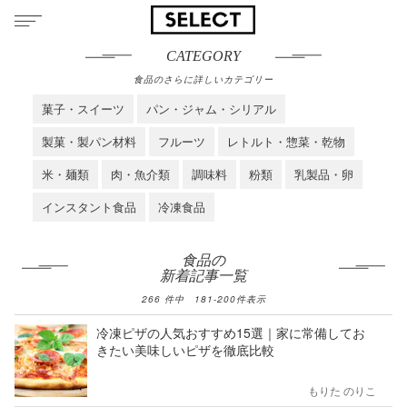
CATEGORY
食品のさらに詳しいカテゴリー
菓子・スイーツ
パン・ジャム・シリアル
製菓・製パン材料
フルーツ
レトルト・惣菜・乾物
米・麺類
肉・魚介類
調味料
粉類
乳製品・卵
インスタント食品
冷凍食品
食品の
新着記事一覧
266
件中
181
-
200
件表示
冷凍ピザの人気おすすめ15選｜家に常備してお
きたい美味しいピザを徹底比較
もりた のりこ