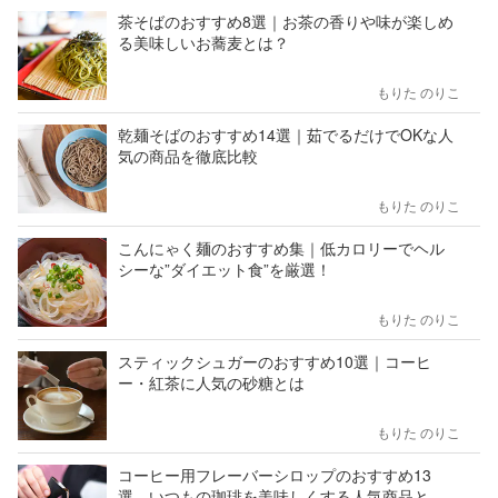
茶そばのおすすめ8選｜お茶の香りや味が楽しめ
る美味しいお蕎麦とは？
もりた のりこ
乾麺そばのおすすめ14選｜茹でるだけでOKな人
気の商品を徹底比較
もりた のりこ
こんにゃく麺のおすすめ集｜低カロリーでヘル
シーな”ダイエット食”を厳選！
もりた のりこ
スティックシュガーのおすすめ10選｜コーヒ
ー・紅茶に人気の砂糖とは
もりた のりこ
コーヒー用フレーバーシロップのおすすめ13
選。いつもの珈琲を美味しくする人気商品と