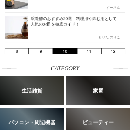
すーさん
醸造酢のおすすめ20選｜料理用や飲む用として
人気のお酢を徹底ガイド！
もりた のりこ
8
9
10
11
12
CATEGORY
生活雑貨
家電
パソコン・周辺機器
ビューティー