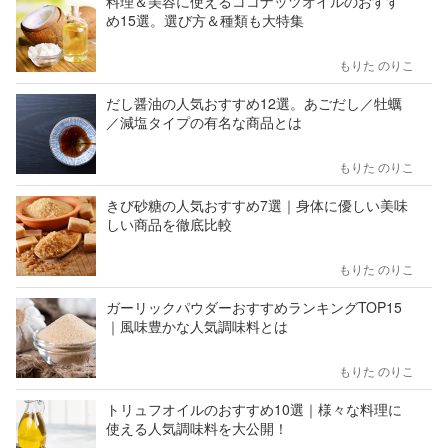
料理＆美容に使えるココナッツオイルのおすす
め15選。選び方＆種類も大特集
もりた のりこ
だし醤油の人気おすすめ12選。あごだし／牡蠣
／減塩タイプの有名な商品とは
もりた のりこ
きび砂糖の人気おすすめ7選｜身体に優しい美味
しい商品を徹底比較
もりた のりこ
ガーリックパウダーおすすめランキングTOP15
｜風味豊かな人気調味料とは
もりた のりこ
トリュフオイルのおすすめ10選｜様々な料理に
使える人気調味料を大公開！