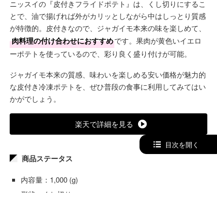
ニッスイの『皮付きフライドポテト』は、くし切りにするこ
とで、油で揚げれば外がカリッとしながら中はしっとり質感
が特徴的。皮付きなので、ジャガイモ本来の味を楽しめて、
肉料理の付け合わせにおすすめ
です。果肉が黄色いイエロ
ーポテトを使っているので、彩り良く盛り付けが可能。
ジャガイモ本来の質感、味わいを楽しめる安い価格が魅力的
な皮付き冷凍ポテトを、ぜひ普段の食事に利用してみてはい
かがでしょう。
楽天で詳細を見る
目次を開く
商品ステータス
内容量：1,000 (g)
形状：くし切り
調理法：油で揚げる