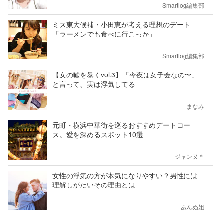
Smartlog編集部
ミス東大候補・小田恵が考える理想のデート
「ラーメンでも食べに行こっか」
Smartlog編集部
【女の嘘を暴くvol.3】「今夜は女子会なの〜」
と言って、実は浮気してる
まなみ
元町・横浜中華街を巡るおすすめデートコー
ス。愛を深めるスポット10選
ジャンヌ＊
女性の浮気の方が本気になりやすい？男性には
理解しがたいその理由とは
あんぬ姐