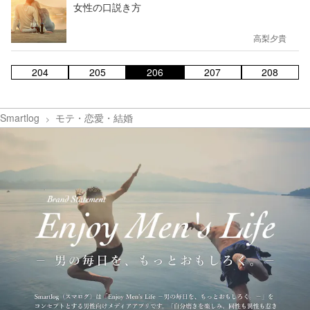
女性の口説き方
高梨夕貴
204
205
206
207
208
Smartlog
モテ・恋愛・結婚