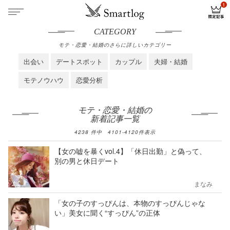
CATEGORY
モテ・恋愛・結婚のさらに詳しいカテゴリー
出会い
デートスポット
カップル
夫婦・結婚
モテノウハウ
恋愛分析
モテ・恋愛・結婚の
新着記事一覧
4238
件中
4101
-
4120
件表示
【女の嘘を暴くvol.4】「休日出勤」と偽って、
別の男と休日デート
まなみ
「女の子のすっぴんは、本物のすっぴんじゃな
い」美女に聞く“すっぴん”の正体