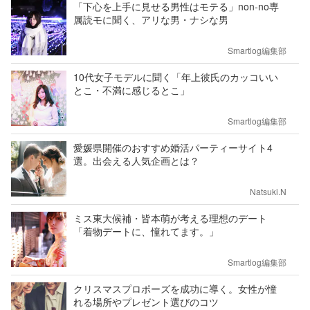
「下心を上手に見せる男性はモテる」non-no専
属読モに聞く、アリな男・ナシな男
Smartlog編集部
10代女子モデルに聞く「年上彼氏のカッコいい
とこ・不満に感じるとこ」
Smartlog編集部
愛媛県開催のおすすめ婚活パーティーサイト4
選。出会える人気企画とは？
Natsuki.N
ミス東大候補・皆本萌が考える理想のデート
「着物デートに、憧れてます。」
Smartlog編集部
クリスマスプロポーズを成功に導く。女性が憧
れる場所やプレゼント選びのコツ