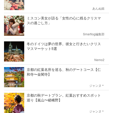
あんぬ姐
ミスコン美女が語る「女性の心に残るクリスマ
スの過ごし方」
Smartlog編集部
冬のドイツは夢の世界。彼女と行きたいクリス
マスマーケット5選
Nemo2
京都の紅葉名所を巡る、秋のデートコース【仁
和寺〜金閣寺】
ジャンヌ＊
京都の秋デートプラン。紅葉おすすめスポット
巡り【嵐山〜嵯峨野】
ジャンヌ＊