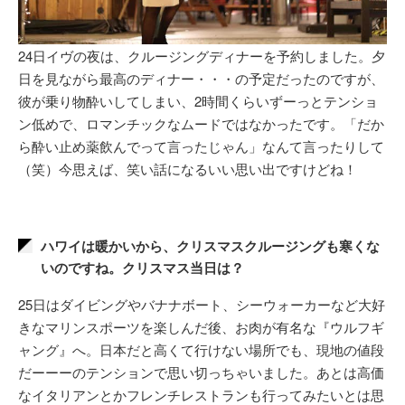
24日イヴの夜は、クルージングディナーを予約しました。夕
日を見ながら最高のディナー・・・の予定だったのですが、
彼が乗り物酔いしてしまい、2時間くらいずーっとテンショ
ン低めで、ロマンチックなムードではなかったです。「だか
ら酔い止め薬飲んでって言ったじゃん」なんて言ったりして
（笑）今思えば、笑い話になるいい思い出ですけどね！
ハワイは暖かいから、クリスマスクルージングも寒くな
いのですね。クリスマス当日は？
25日はダイビングやバナナボート、シーウォーカーなど大好
きなマリンスポーツを楽しんだ後、お肉が有名な『ウルフギ
ャング』へ。日本だと高くて行けない場所でも、現地の値段
だーーーのテンションで思い切っちゃいました。あとは高価
なイタリアンとかフレンチレストランも行ってみたいとは思