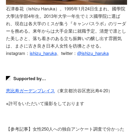
石津春花（Ishizu Haruka）。1995年1月24日生まれ、國學院
大學法学部4年生。2013年大学一年生でミス國學院に選ば
れ、現在は各大学のミスが集う『キャンパスラボ』のリーダ
ーを務める。来年からは大手企業に就職予定。清楚で凛とし
た美しさと、落ち着きのある立ち振舞いの醸し出す雰囲気
は、まさに古き良き日本人女性を彷彿とさせる。
instagram：
ishizu_haruka
、twitter：
@ishizu_haruka
Supported by…
恵比寿ガーデンプレイス
（東京都渋谷区恵比寿4-20）
※許可をいただいて撮影をしております
【参考記事】女性250人への独自アンケート調査で分かった