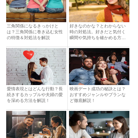
三角関係になるきっかけと
好きなのかな？とわからない
は？三角関係に巻き込む女性
時の対処法。好きだと気付く
の特徴＆対処法を解説
瞬間や気持ちを確かめる方法
を解説
愛情表現とはどんな行動？長
映画デート成功の秘訣とは？
続きするカップルや夫婦の愛
おすすめジャンルやプランな
を深める方法を解説！
ど徹底解説！