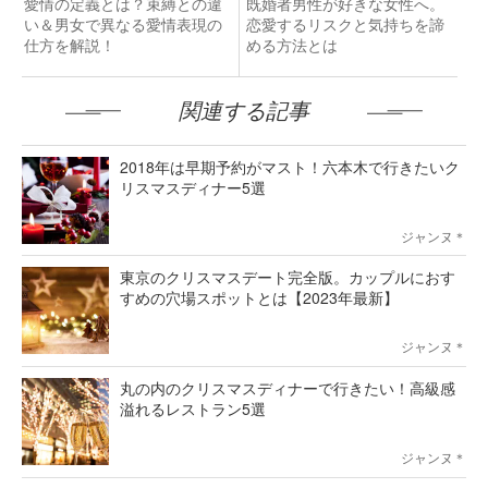
愛情の定義とは？束縛との違
既婚者男性が好きな女性へ。
い＆男女で異なる愛情表現の
恋愛するリスクと気持ちを諦
仕方を解説！
める方法とは
関連する記事
2018年は早期予約がマスト！六本木で行きたいク
リスマスディナー5選
ジャンヌ＊
東京のクリスマスデート完全版。カップルにおす
すめの穴場スポットとは【2023年最新】
ジャンヌ＊
丸の内のクリスマスディナーで行きたい！高級感
溢れるレストラン5選
ジャンヌ＊