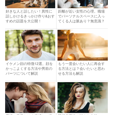
好きな人と話したい！異性に
距離が近い女性の心理。職場
話しかけるきっかけ作り&おす
でパーソナルスペースに入っ
すめの話題を大公開！
てくる人は脈あり？無意識？
イケメン顔の特徴12選。顔を
もう一度会いたい人に再会す
かっこよくする方法や男前の
る方法とは？会いたいと思わ
パーツについて解説
せる方法も解説