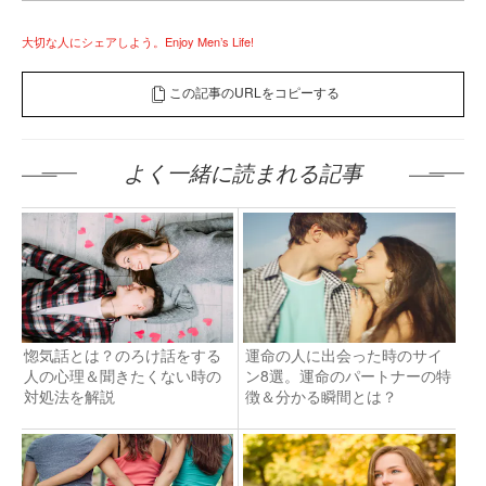
大切な人にシェアしよう。Enjoy Men’s Life!
この記事のURLをコピーする
よく一緒に読まれる記事
惚気話とは？のろけ話をする
運命の人に出会った時のサイ
人の心理＆聞きたくない時の
ン8選。運命のパートナーの特
対処法を解説
徴＆分かる瞬間とは？