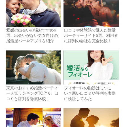
愛媛の出会いの場おすすめ6
口コミや体験談で選んだ婚活
選。出会いがない男女向けの
パーティーサイト5選。利用者
居酒屋バーやアプリを紹介
に評判の会社を完全比較！
東京のおすすめ婚活パーティ
フィオーレの勧誘はしつこ
ー人気ランキングTOP10。口
い？悪い口コミや評判を実際
コミと評判を徹底比較！
に検証してみた