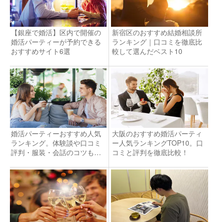
【銀座で婚活】区内で開催の
新宿区のおすすめ結婚相談所
婚活パーティーが予約できる
ランキング｜口コミを徹底比
おすすめサイト6選
較して選んだベスト10
婚活パーティーおすすめ人気
大阪のおすすめ婚活パーティ
ランキング。体験談や口コミ
ー人気ランキングTOP10。口
評判・服装・会話のコツも解
コミと評判を徹底比較！
説！