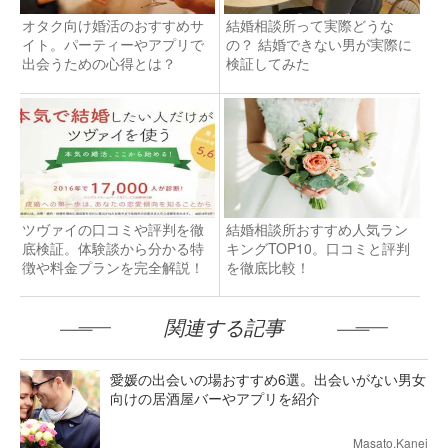
オタク向け婚活のおすすめサ
結婚相談所って実際どうな
イト。パーティーやアプリで
の？ 結婚できない男が実際に
出会うための心得とは？
検証してみた
ツヴァイの口コミや評判を徹
結婚相談所おすすめ人気ラン
底検証。体験談から分かる特
キングTOP10。口コミと評判
徴や料金プランを完全解説！
を徹底比較！
関連する記事
愛媛の出会いの場おすすめ6選。出会いがない男女
向けの居酒屋バーやアプリを紹介
Masato.Kanei