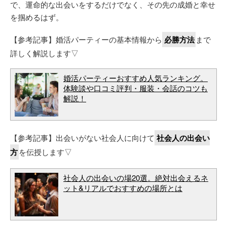
で、運命的な出会いをするだけでなく、その先の成婚と幸せ
を掴めるはず。
【参考記事】婚活パーティーの基本情報から
必勝方法
まで
詳しく解説します▽
婚活パーティーおすすめ人気ランキング。
体験談や口コミ評判・服装・会話のコツも
解説！
【参考記事】出会いがない社会人に向けて
社会人の出会い
方
を伝授します▽
社会人の出会いの場20選。絶対出会えるネ
ット&リアルでおすすめの場所とは