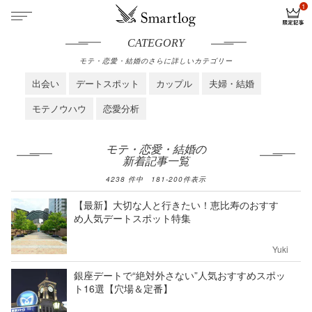
CATEGORY
モテ・恋愛・結婚のさらに詳しいカテゴリー
出会い
デートスポット
カップル
夫婦・結婚
モテノウハウ
恋愛分析
モテ・恋愛・結婚の
新着記事一覧
4238
件中
181
-
200
件表示
【最新】大切な人と行きたい！恵比寿のおすす
め人気デートスポット特集
Yuki
銀座デートで“絶対外さない”人気おすすめスポッ
ト16選【穴場＆定番】