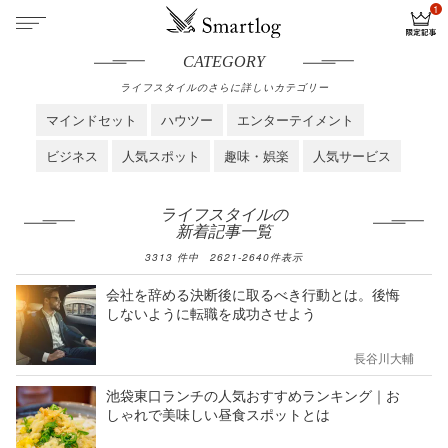
CATEGORY
ライフスタイルのさらに詳しいカテゴリー
マインドセット
ハウツー
エンターテイメント
ビジネス
人気スポット
趣味・娯楽
人気サービス
ライフスタイルの
新着記事一覧
3313
件中
2621
-
2640
件表示
会社を辞める決断後に取るべき行動とは。後悔
しないように転職を成功させよう
長谷川大輔
池袋東口ランチの人気おすすめランキング｜お
しゃれで美味しい昼食スポットとは