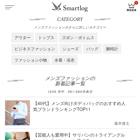
CATEGORY
メンズファッションのさらに詳しいカテゴリー
アウター
トップス
ズボン・ボトムス
ビジネスファッション
シューズ
バッグ
腕時計
ファッション小物
水着・浴衣
メンズファッションの
新着記事一覧
1239
件中
561
-
580
件表示
【40代】メンズ向けボディバッグのおすすめ人
気ブランドランキングTOP11
藤本健太
【芸能人も愛用中】サリバンのトライアングル