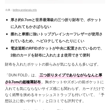
出典：
bellroy.anelanalu.info
厚さ約0.7cmと世界最薄級の三つ折り財布で、ポケット
に入れてもかさばらない
擦れと摩擦に強いトップグレインカーフレザーが使用さ
れているため、ヘビロテしてもへたりにくい
電波遮断のRFIDポケットが中央に配置されているので、
2枚のカードを財布に入れたまま使用できて便利
財布を入れたポケットの膨らみが気になる人も多いはず。
「DUN FOLD」は、
三つ折りタイプでありながらなんと厚
さ0.7cmの超極薄財布
。胸ポケットやズボンの前ポケットに
入れても気にならないサイズ感にも関わらず、カードだけで
なく紙幣を挟めるキャッシュストラップも付いていて、「予
想以上に使いやすい！」と口コミでも評判です。