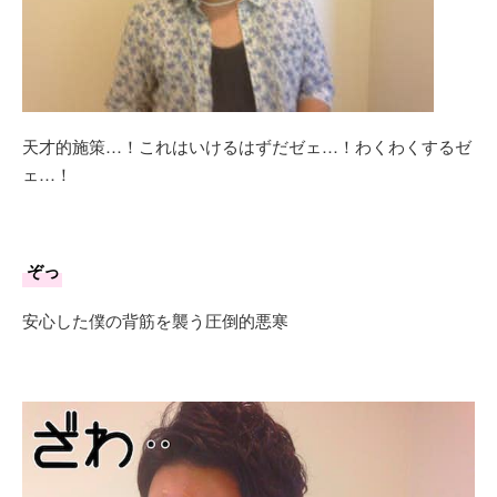
天才的施策…！これはいけるはずだゼェ…！わくわくするゼ
ェ…！
ぞっ
安心した僕の背筋を襲う圧倒的悪寒