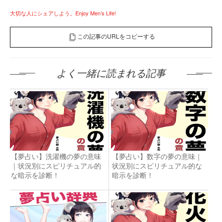
大切な人にシェアしよう。Enjoy Men’s Life!
この記事のURLをコピーする
よく一緒に読まれる記事
【夢占い】洗濯機の夢の意味
【夢占い】数字の夢の意味｜
｜状況別にスピリチュアル的
状況別にスピリチュアル的な
な暗示を診断！
暗示を診断！