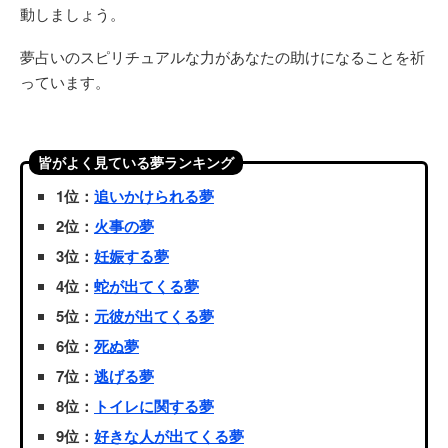
動しましょう。
夢占いのスピリチュアルな力があなたの助けになることを祈
っています。
皆がよく見ている夢ランキング
1位：
追いかけられる夢
2位：
火事の夢
3位：
妊娠する夢
4位：
蛇が出てくる夢
5位：
元彼が出てくる夢
6位：
死ぬ夢
7位：
逃げる夢
8位：
トイレに関する夢
9位：
好きな人が出てくる夢