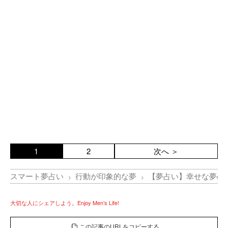
1
2
次へ ＞
スマート夢占い
行動が印象的な夢
【夢占い】幸せな夢の
大切な人にシェアしよう。Enjoy Men’s Life!
この記事のURLをコピーする