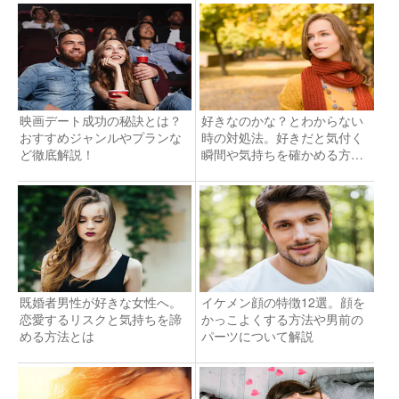
映画デート成功の秘訣とは？
好きなのかな？とわからない
おすすめジャンルやプランな
時の対処法。好きだと気付く
ど徹底解説！
瞬間や気持ちを確かめる方法
を解説
既婚者男性が好きな女性へ。
イケメン顔の特徴12選。顔を
恋愛するリスクと気持ちを諦
かっこよくする方法や男前の
める方法とは
パーツについて解説