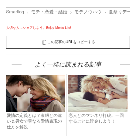
Smartlog
モテ・恋愛・結婚
モテノウハウ
夏祭りデート
大切な人にシェアしよう。Enjoy Men’s Life!
この記事のURLをコピーする
よく一緒に読まれる記事
愛情の定義とは？束縛との違
恋人とのマンネリ打破。一回
い＆男女で異なる愛情表現の
するごとに貯金しよう！
仕方を解説！