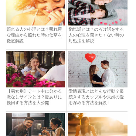
照れる人の心理とは？照れ屋
惚気話とは？のろけ話をする
な理由から照れた時の仕草を
人の心理＆聞きたくない時の
徹底解説
対処法を解説
【男女別】デート中に分かる
愛情表現とはどんな行動？長
脈なしサインとは？脈ありに
続きするカップルや夫婦の愛
挽回する方法を大公開
を深める方法を解説！