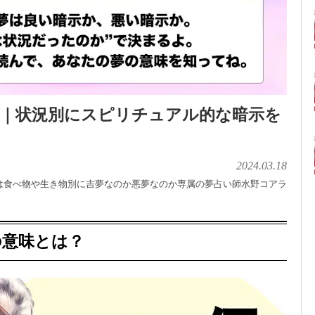
味｜状況別にスピリチュアル的な暗示を
2024.03.18
は食べ物や生き物別に吉夢なのか悪夢なのか専属の夢占い師水野コアラ
の意味とは？